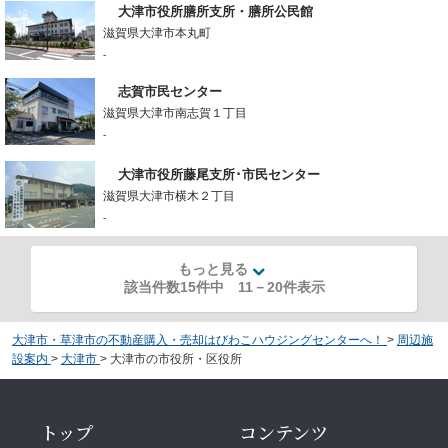
大津市役所膳所支所・膳所公民館
滋賀県大津市本丸町
-
志賀市民センター
滋賀県大津市南志賀１丁目
-
大津市役所藤尾支所･市民センター
滋賀県大津市横木２丁目
-
もっと見る
該当件数15件中
11
－
20
件表示
大津市・草津市の不動産購入・売却はびわこハウジングセンターへ！
>
周辺施
設案内
>
大津市
>
大津市の市役所・区役所
トップ
コンテンツ