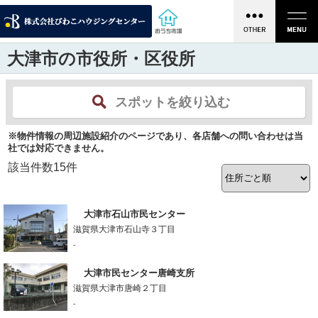
大津市の市役所・区役所
スポットを絞り込む
※物件情報の周辺施設紹介のページであり、各店舗への問い合わせは当
社では対応できません。
該当件数
15
件
大津市石山市民センター
滋賀県大津市石山寺３丁目
-
大津市民センター唐崎支所
滋賀県大津市唐崎２丁目
-