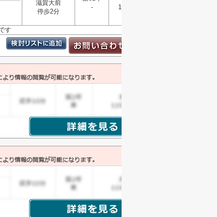
滋賀大前
選択
-
136.73㎡
▼
停歩2分
です