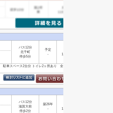
バス12分
予定
木造
北千町
-
102.06㎡
選択
停歩5分
▼
き 駐車スペース2台分 トイレ2ヶ所あり 全居室収納
バス12分
築26年
木造
滋賀大前
-
106.92㎡
選択
停歩2分
▼