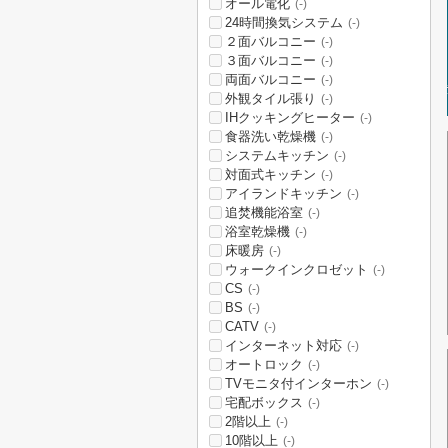
オール電化
(-)
24時間換気システム
(-)
２面バルコニー
(-)
３面バルコニー
(-)
両面バルコニー
(-)
外観タイル張り
(-)
IHクッキングヒーター
(-)
食器洗い乾燥機
(-)
システムキッチン
(-)
対面式キッチン
(-)
アイランドキッチン
(-)
追焚機能浴室
(-)
浴室乾燥機
(-)
床暖房
(-)
ウォークインクロゼット
(-)
CS
(-)
BS
(-)
CATV
(-)
インターネット対応
(-)
オートロック
(-)
TVモニタ付インターホン
(-)
宅配ボックス
(-)
2階以上
(-)
10階以上
(-)