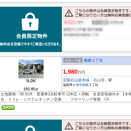
南郷２丁目
中古一戸建
1,980
万円
京阪石山坂本線
「
石山寺
」駅
5LDK
滋賀県
大津市
南郷
２丁目
193.45㎡
土地面積：58.51坪 普通車2台駐車可 LDK広々20帖 全居室収納付き 
台・トイレ・システムキッチン交換、 フローリング張替、CF...