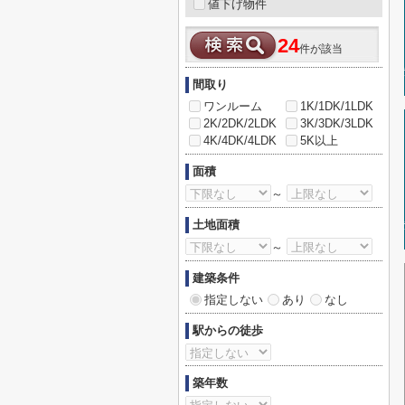
値下げ物件
24
件が該当
間取り
ワンルーム
1K/1DK/1LDK
2K/2DK/2LDK
3K/3DK/3LDK
4K/4DK/4LDK
5K以上
面積
～
土地面積
～
建築条件
指定しない
あり
なし
駅からの徒歩
築年数