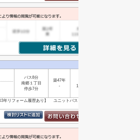
バス8分
築47年
木造
南郷１丁目
-
171.00㎡
選択
停歩7分
▼
【令和3年リフォーム履歴あり】 ユニットバス・洗面