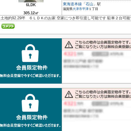
東海道本線
「
石山
」駅
6LDK
滋賀県
大津市
平津
１丁目
305.12㎡
土地約92.29坪 ６ＬＤＫのお家 空家につき即引渡し可能です 駐車２台可能