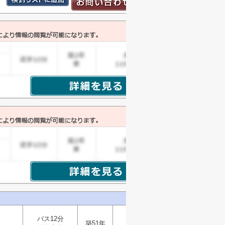
バス12分
築51年
木造