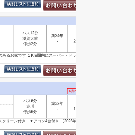
バス12分
築34年
木造
滋賀大前
-
210.98㎡
選択
停歩2分
▼
のあるお家です １Km圏内にスーパー・ドラッグスト
6月21日 値下げ
バス6分
築32年
木造
赤川
選択
-
118.32㎡
▼
停歩6分
リーン付き エアコン4台付き 【2023年8月リフ