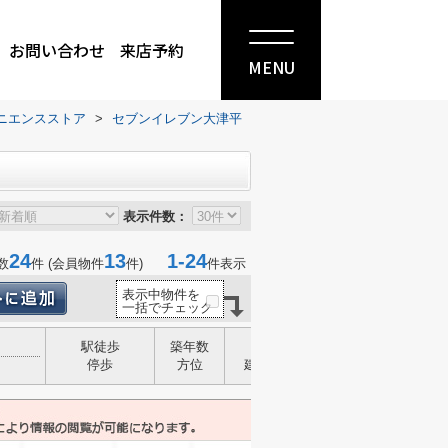
お問い合わせ
来店予約
MENU
ニエンスストア
>
セブンイレブン大津平
表示件数：
24
13
1-24
数
件 (会員物件
件)
件表示
表示中物件を
一括でチェック
駅徒歩
築年数
構造
停歩
方位
建物面積