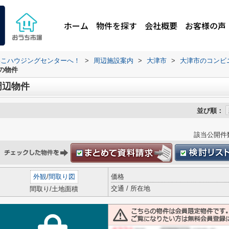
ホーム
物件を探す
会社概要
お客様の声
わこハウジングセンターへ！
>
周辺施設案内
>
大津市
>
大津市のコンビ
の物件
周辺物件
並び順：
該当公開件
外観
/
間取り図
価格
交通 / 所在地
間取り/土地面積