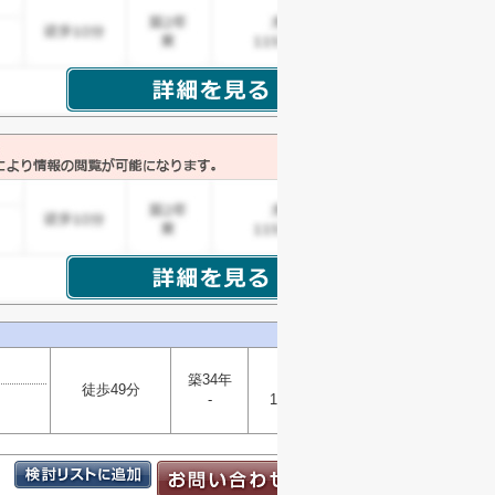
築34年
木造
徒歩49分
選択
-
100.44㎡
▼