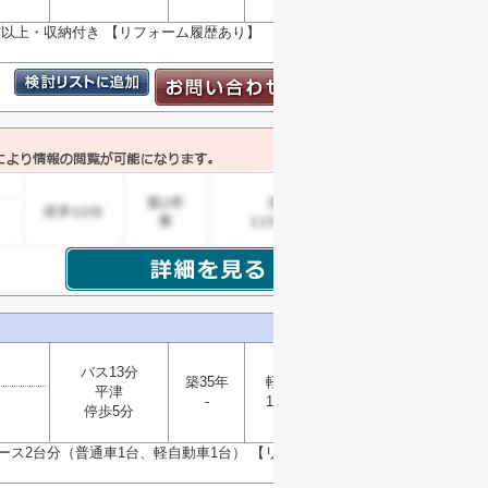
以上・収納付き 【リフォーム履歴あり】 2026年6
バス13分
築35年
軽量鉄骨
平津
-
114.58㎡
選択
停歩5分
▼
ペース2台分（普通車1台、軽自動車1台） 【リフォーム