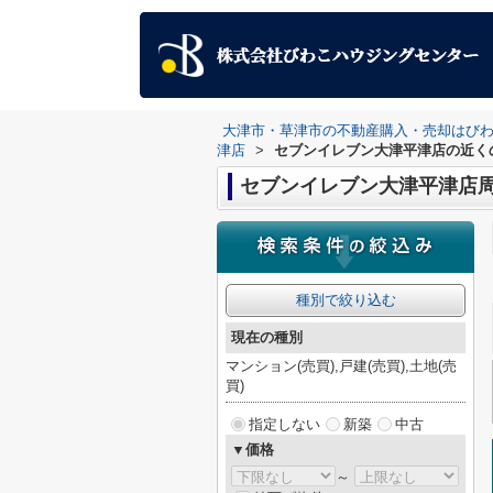
大津市・草津市の不動産購入・売却はび
津店
>
セブンイレブン大津平津店の近く
セブンイレブン大津平津店
種別で絞り込む
現在の種別
マンション(売買),戸建(売買),土地(売
買)
指定しない
新築
中古
▼価格
～