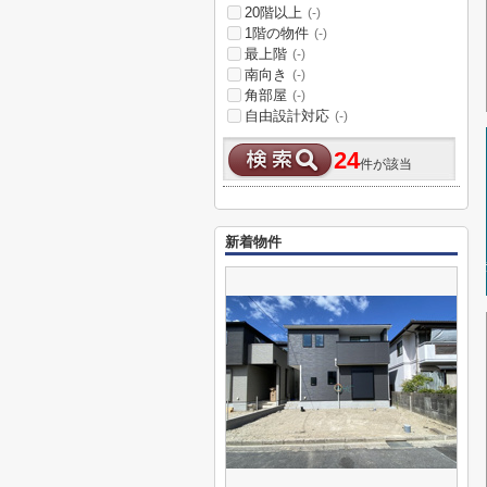
20階以上
(-)
1階の物件
(-)
最上階
(-)
南向き
(-)
角部屋
(-)
自由設計対応
(-)
24
件が該当
新着物件