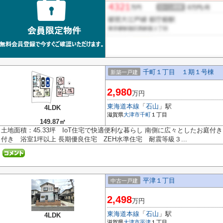
千町１丁目 １期１号棟
新築一戸建
2,980
万円
東海道本線
「
石山
」駅
4LDK
滋賀県
大津市
千町
１丁目
149.87㎡
土地面積：45.33坪 IoT住宅で快適便利な暮らし 南側に広々としたお庭付
付き 浴室1坪以上 長期優良住宅 ZEH水準住宅 耐震等級３...
平津１丁目
中古一戸建
2,498
万円
東海道本線
「
石山
」駅
4LDK
滋賀県
大津市
平津
１丁目