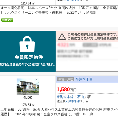
123.61㎡
オール電化住宅 駐車スペース2台分 玄関吹抜け LDK広々16帖 全居室6帖
月：ハウスクリーニング畳表替・襖貼替 2021年8月：給湯器...
平津２丁目
中古一戸建
1,580
万円
東海道本線
「
石山
」駅
4LDK
滋賀県
大津市
平津
２丁目
178.51㎡
土地面積：53.99坪 角地 大和ハウス工業施工の軽量鉄骨造のお家 駐車ス
履歴】 2025年10月初旬：全室クロス張替え、1階LDK・廊...