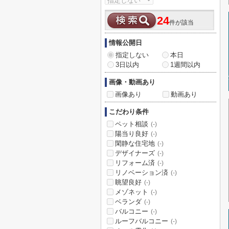
24
件が該当
情報公開日
指定しない
本日
3日以内
1週間以内
画像・動画あり
画像あり
動画あり
こだわり条件
ペット相談
(-)
陽当り良好
(-)
閑静な住宅地
(-)
デザイナーズ
(-)
リフォーム済
(-)
リノベーション済
(-)
眺望良好
(-)
メゾネット
(-)
ベランダ
(-)
バルコニー
(-)
ルーフバルコニー
(-)