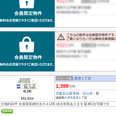
黒津１丁目
中古一戸建
1,399
万円
4LDK
京阪石山坂本線
「
石山寺
」駅
滋賀県
大津市
黒津
１丁目
141.03㎡
土地約42坪 全居室収納付きの４LDK 続き和室あります 駐車2台可能です