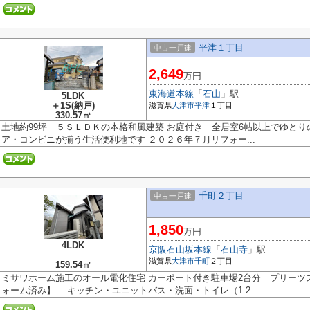
平津１丁目
中古一戸建
2,649
万円
東海道本線
「
石山
」駅
5LDK
＋1S(納戸)
滋賀県
大津市
平津
１丁目
330.57㎡
土地約99坪 ５ＳＬＤＫの本格和風建築 お庭付き 全居室6帖以上でゆとり
ア・コンビニが揃う生活便利地です ２０２６年７月リフォー...
千町２丁目
中古一戸建
1,850
万円
4LDK
京阪石山坂本線
「
石山寺
」駅
滋賀県
大津市
千町
２丁目
159.54㎡
ミサワホーム施工のオール電化住宅 カーポート付き駐車場2台分 プリーツスク
ォーム済み】 キッチン・ユニットバス・洗面・トイレ（1.2...