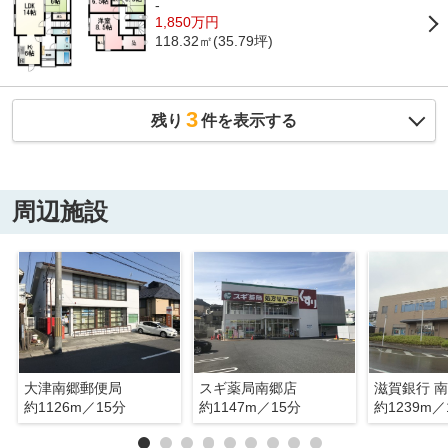
-
1,850万円
118.32㎡(35.79坪)
3
残り
件を表示する
周辺施設
大津南郷郵便局
スギ薬局南郷店
滋賀銀行 
約1126m／15分
約1147m／15分
約1239m／