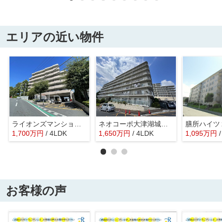
エリアの近い物件
ライオンズマンション大津秋葉台
ネオコーポ大津湖城が丘
膳所ハイツ
1,700
万
円
/ 4LDK
1,650
万
円
/ 4LDK
1,095
万
円
お客様の声