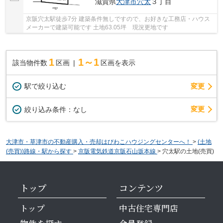
滋賀県
大津市
穴太
３丁目
京阪穴太駅徒歩7分 建築条件無しですので、お好きな工務店・ハウス
メーカーで建築可能です 土地63.05坪 現況更地です
1
1～1
該当物件数
区画
区画を表示
駅で絞り込む
変更
変更
絞り込み条件：
なし
大津市・草津市の不動産購入・売却はびわこハウジングセンターへ！
>
(土地
(売買))路線・駅から探す
>
京阪電気鉄道京阪石山坂本線
>
穴太駅の土地(売買)
トップ
コンテンツ
トップ
中古住宅専門店