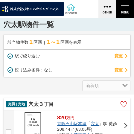
穴太駅物件一覧
1
1～1
該当物件数
区画
区画を表示
駅で絞り込む
変更
変更
絞り込み条件：
なし
穴太３丁目
売買 | 売地
820
万
円
京阪石山坂本線
「
穴太
」駅 徒歩7分
208.44㎡(63.05坪)