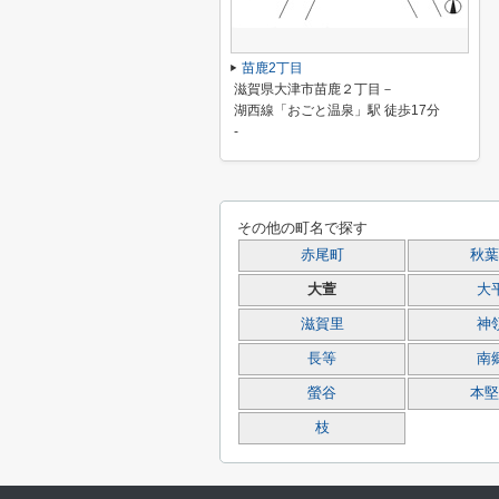
苗鹿2丁目
滋賀県大津市苗鹿２丁目－
湖西線「おごと温泉」駅 徒歩17分
-
その他の町名で探す
赤尾町
秋葉
大萱
大
滋賀里
神
長等
南
螢谷
本堅
枝