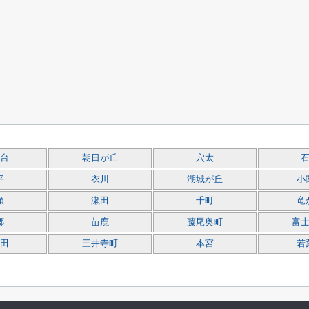
台
朝日が丘
穴太
平
衣川
湖城が丘
小
領
瀬田
千町
竜
郷
苗鹿
藤尾奥町
富
田
三井寺町
本宮
若