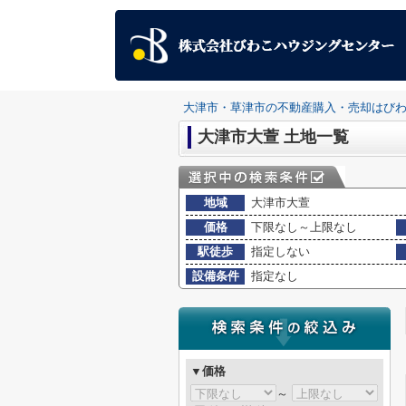
大津市・草津市の不動産購入・売却はび
大津市大萱 土地一覧
地域
大津市大萱
価格
下限なし～上限なし
駅徒歩
指定しない
設備条件
指定なし
▼価格
～