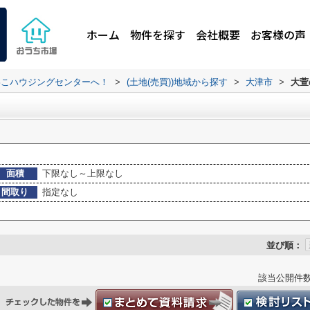
ホーム
物件を探す
会社概要
お客様の声
わこハウジングセンターへ！
>
(土地(売買))地域から探す
>
大津市
>
大萱
面積
下限なし～上限なし
間取り
指定なし
並び順：
該当公開件