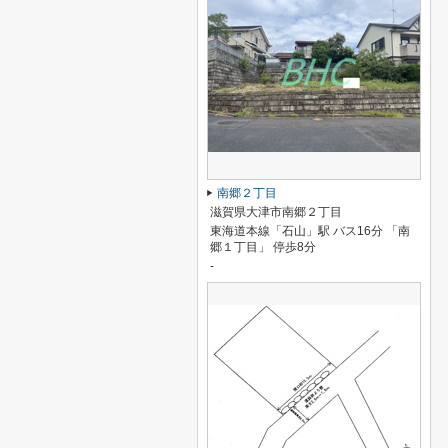
南郷２丁目
滋賀県大津市南郷２丁目
東海道本線「石山」駅 バス16分 「南
郷１丁目」 停歩8分
-