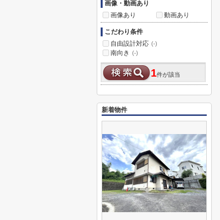
画像・動画あり
画像あり
動画あり
こだわり条件
自由設計対応
(-)
南向き
(-)
1
件が該当
新着物件