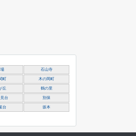
石場
石山寺
関町
木の岡町
が丘
鶴の里
士見台
別保
葉台
坂本