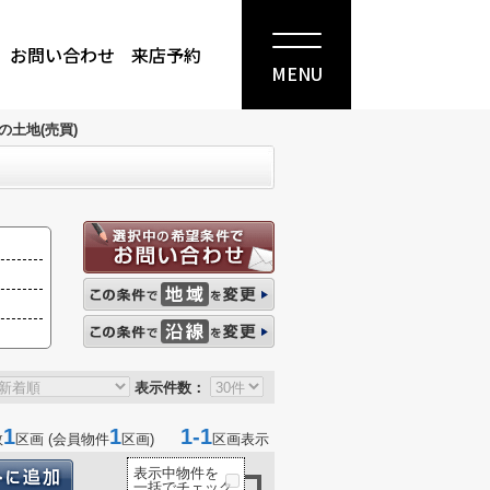
お問い合わせ
来店予約
MENU
の土地(売買)
表示件数：
1
1
1-1
数
区画 (会員物件
区画)
区画表示
表示中物件を
一括でチェック