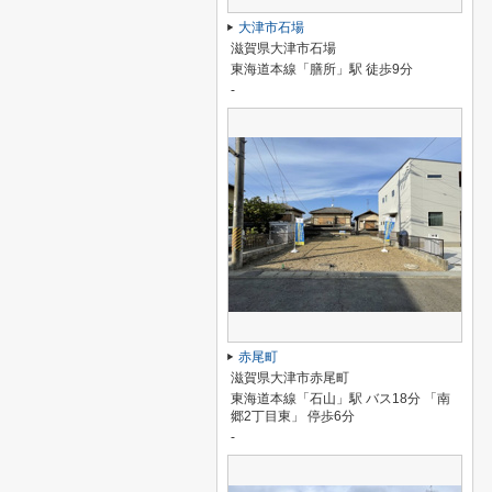
大津市石場
滋賀県大津市石場
東海道本線「膳所」駅 徒歩9分
-
赤尾町
滋賀県大津市赤尾町
東海道本線「石山」駅 バス18分 「南
郷2丁目東」 停歩6分
-