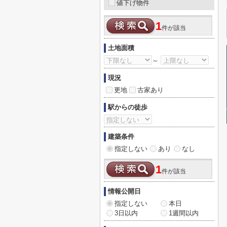
値下げ物件
1
件が該当
土地面積
～
現況
更地
古家あり
駅からの徒歩
建築条件
指定しない
あり
なし
1
件が該当
情報公開日
指定しない
本日
3日以内
1週間以内