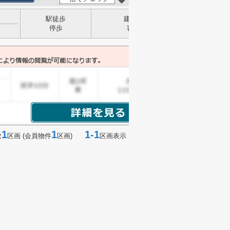
駅徒歩
建ぺい率
停歩
容積率
1
1
1-1
数
区画 (会員物件
区画)
区画表示