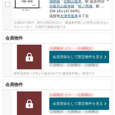
湖西線
「
比叡山坂本
」駅 徒歩25分
京阪石山坂本線
「
松ノ馬場
」駅 徒歩28分
158.18㎡(47.84坪)
滋賀県
大津市
坂本
８丁目
土地約47.84坪 南向き間口約13ｍ 建築条件無しの更地 お好きなハ
ウスメーカー・工務店で建築可能です
会員物件
会員登録をして限定物件を見る
雄琴温泉前バス停より徒歩3分です 建築条件無し･更地です
会員物件
会員登録をして限定物件を見る