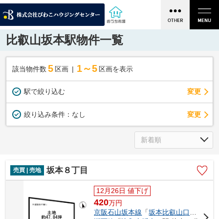
比叡山坂本駅物件一覧
5
1～5
該当物件数
区画
区画を表示
駅で絞り込む
変更
変更
絞り込み条件：
なし
坂本８丁目
売買 | 売地
12月26日 値下げ
420
万
円
京阪石山坂本線
「
坂本比叡山口
」駅 徒歩