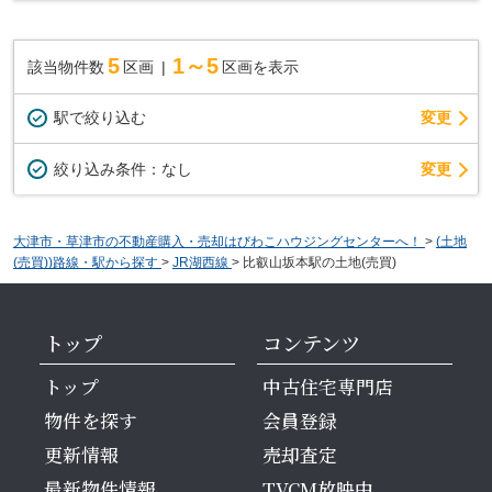
5
1～5
該当物件数
区画
区画を表示
駅で絞り込む
変更
変更
絞り込み条件：
なし
大津市・草津市の不動産購入・売却はびわこハウジングセンターへ！
>
(土地
(売買))路線・駅から探す
>
JR湖西線
>
比叡山坂本駅の土地(売買)
トップ
コンテンツ
トップ
中古住宅専門店
物件を探す
会員登録
更新情報
売却査定
最新物件情報
TVCM放映中