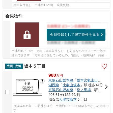
建築条件無し 土地約1129坪 現状更地
会員物件
会員登録をして限定物件を見る
土地約107.97坪 更地 建築条件なし お好きなハウスメーカー等で
建築できます 3方向道に面しているため、陽当り・通風良好 琵琶湖
が望めます
坂本５丁目
売買 | 売地
980
万
円
京阪石山坂本線
「
坂本比叡山口
」駅 徒歩
湖西線
「
比叡山坂本
」駅 徒歩14分
京阪石山坂本線
「
松ノ馬場
」駅 徒歩12分
406.61㎡(122.99坪)
滋賀県
大津市
坂本
５丁目
京阪坂本比叡山口駅徒歩４分 土地約122.99坪 建築条件なしの更地で
す！