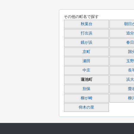
その他の町名で探す
秋葉台
朝日
打出浜
追分
鏡が浜
春日
京町
国
瀬田
玉野
中庄
長
蓮池町
浜大
別保
螢
柳が崎
柳
仰木の里