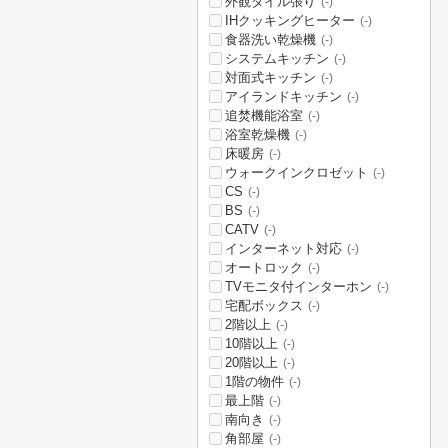
外観タイル張り
(-)
IHクッキングヒーター
(-)
食器洗い乾燥機
(-)
システムキッチン
(-)
対面式キッチン
(-)
アイランドキッチン
(-)
追焚機能浴室
(-)
浴室乾燥機
(-)
床暖房
(-)
ウォークインクロゼット
(-)
CS
(-)
BS
(-)
CATV
(-)
インターネット対応
(-)
オートロック
(-)
TVモニタ付インターホン
(-)
宅配ボックス
(-)
2階以上
(-)
10階以上
(-)
20階以上
(-)
1階の物件
(-)
最上階
(-)
南向き
(-)
角部屋
(-)