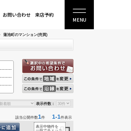
お問い合わせ
来店予約
MENU
>
蓮池町のマンション(売買)
表示件数：
1
1-1
該当公開件数
件
件表示
表示中物件を
一括でチェック