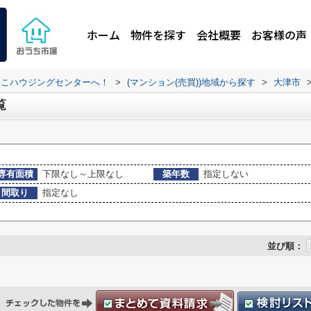
ホーム
物件を探す
会社概要
お客様の声
わこハウジングセンターへ！
>
(マンション(売買))地域から探す
>
大津市
覧
専有面積
下限なし～上限なし
築年数
指定しない
間取り
指定なし
並び順：