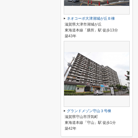
ネオコーポ大津湖城が丘Ｂ棟
滋賀県大津市湖城が丘
東海道本線「膳所」駅 徒歩13分
築43年
グランドメゾン守山３号棟
滋賀県守山市浮気町
東海道本線「守山」駅 徒歩1分
築42年