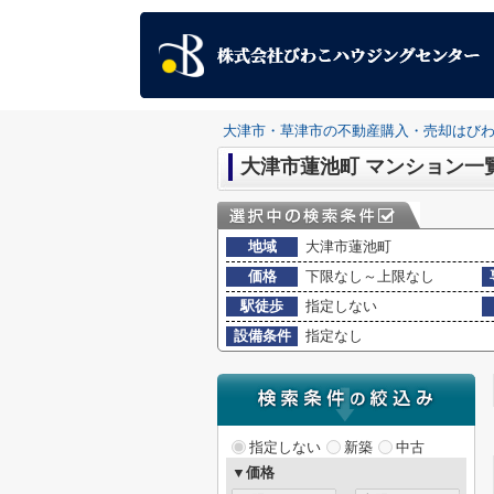
大津市・草津市の不動産購入・売却はび
大津市蓮池町 マンション一
地域
大津市蓮池町
価格
下限なし～上限なし
駅徒歩
指定しない
設備条件
指定なし
指定しない
新築
中古
▼価格