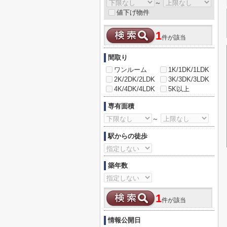
～
値下げ物件
1
件が該当
間取り
ワンルーム
1K/1DK/1LDK
2K/2DK/2LDK
3K/3DK/3LDK
4K/4DK/4LDK
5K以上
専有面積
～
駅からの徒歩
築年数
1
件が該当
情報公開日