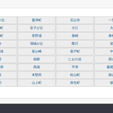
が丘
粟津町
石山寺
一
町
皇子が丘
大江
町
萱野浦
唐崎
唐
分
湖城が丘
際川
浦
茶が崎
茶戸町
等
南郷
におの浜
西
津
馬場
平津
藤
谷
本堅田
松山町
南
川
山上町
弥生町