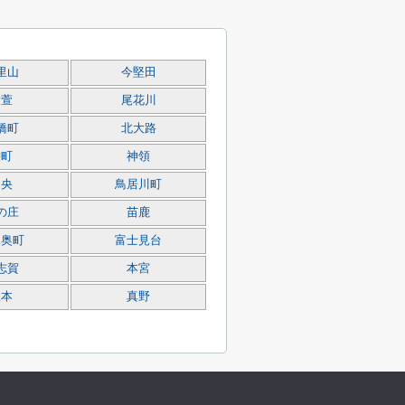
里山
今堅田
大萱
尾花川
橋町
北大路
栄町
神領
中央
鳥居川町
の庄
苗鹿
尾奥町
富士見台
志賀
本宮
坂本
真野