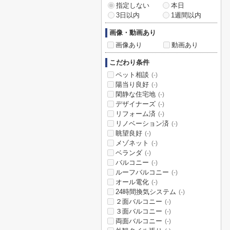
指定しない
本日
3日以内
1週間以内
画像・動画あり
画像あり
動画あり
こだわり条件
ペット相談
(-)
陽当り良好
(-)
閑静な住宅地
(-)
デザイナーズ
(-)
リフォーム済
(-)
リノベーション済
(-)
眺望良好
(-)
メゾネット
(-)
ベランダ
(-)
バルコニー
(-)
ルーフバルコニー
(-)
オール電化
(-)
24時間換気システム
(-)
２面バルコニー
(-)
３面バルコニー
(-)
両面バルコニー
(-)