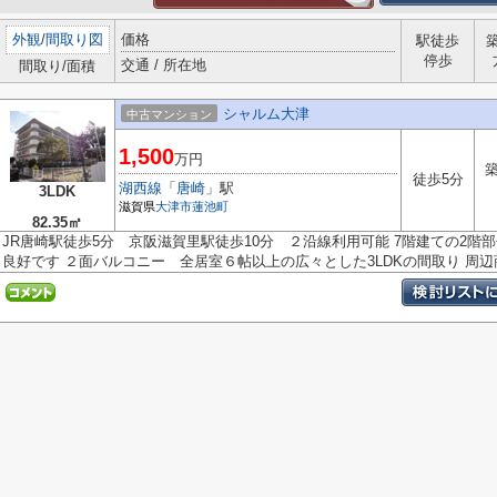
外観
/
間取り図
価格
駅徒歩
停歩
交通 / 所在地
間取り/面積
シャルム大津
中古マンション
1,500
万円
築
徒歩5分
湖西線
「
唐崎
」駅
3LDK
滋賀県
大津市
蓮池町
82.35㎡
JR唐崎駅徒歩5分 京阪滋賀里駅徒歩10分 ２沿線利用可能 7階建ての2
良好です ２面バルコニー 全居室６帖以上の広々とした3LDKの間取り 周辺商.