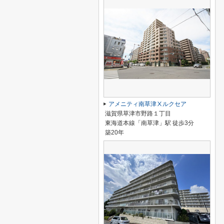
アメニティ南草津Ⅹルクセア
滋賀県草津市野路１丁目
東海道本線「南草津」駅 徒歩3分
築20年