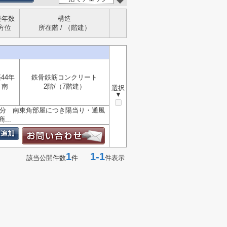
築年数
構造
方位
所在階 / （階建）
44年
鉄骨鉄筋コンクリート
南
2階/（7階建）
選択
▼
階部分 南東角部屋につき陽当り・通風
..
1
1-1
該当公開件数
件
件表示