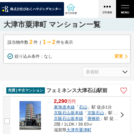
大津市粟津町 マンション一覧
2
1～2
該当物件数
件
件を表示
変更
絞り込み条件：
なし
フェミネンス大津石山駅前
売買 | 中古マンション
2,290
万
円
東海道本線
「
石山
」駅 徒歩1分
京阪石山坂本線
「
京阪石山
」駅 徒歩1分
京阪石山坂本線
「
唐橋前
」駅 徒歩10分
2階 / 1LDK / 38.83㎡
滋賀県
大津市
粟津町