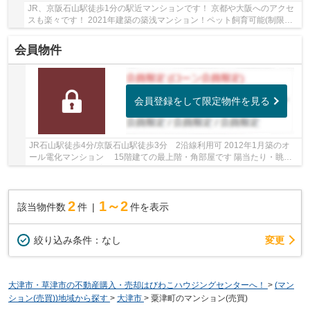
JR、京阪石山駅徒歩1分の駅近マンションです！ 京都や大阪へのアクセ
スも楽々です！ 2021年建築の築浅マンション！ペット飼育可能(制限
有)！ 雨風を凌ぐ「内廊下」が採用されています！
会員物件
会員登録をして限定物件を見る
JR石山駅徒歩4分/京阪石山駅徒歩3分 2沿線利用可 2012年1月築のオ
ール電化マンション 15階建ての最上階・角部屋です 陽当たり・眺望
良好です ペット飼育可能(規約有)
2
1～2
該当物件数
件
件を表示
変更
絞り込み条件：
なし
大津市・草津市の不動産購入・売却はびわこハウジングセンターへ！
>
(マン
ション(売買))地域から探す
>
大津市
>
粟津町のマンション(売買)