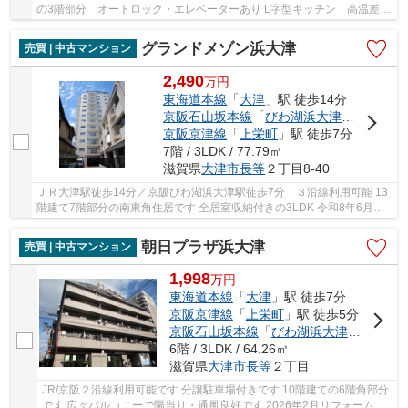
の3階部分 オートロック・エレベーターあり L字型キッチン 高温差湯
式 クッションフロア 続き和室 小学校・ス...
グランドメゾン浜大津
売買 | 中古マンション
2,490
万
円
東海道本線
「
大津
」駅 徒歩14分
京阪石山坂本線
「
びわ湖浜大津
」駅 徒歩7
京阪京津線
「
上栄町
」駅 徒歩7分
7階 / 3LDK / 77.79㎡
滋賀県
大津市
長等
２丁目8-40
ＪＲ大津駅徒歩14分／京阪びわ湖浜大津駅徒歩7分 ３沿線利用可能 13
階建て7階部分の南東角住居です 全居室収納付きの3LDK 令和8年6月リ
フォーム済みのお部屋 空家につき即引渡し可能です
朝日プラザ浜大津
売買 | 中古マンション
1,998
万
円
東海道本線
「
大津
」駅 徒歩7分
京阪京津線
「
上栄町
」駅 徒歩5分
京阪石山坂本線
「
びわ湖浜大津
」駅 徒歩
6階 / 3LDK / 64.26㎡
滋賀県
大津市
長等
２丁目
JR/京阪２沿線利用可能です 分譲駐車場付きです 10階建ての6階角部分
です 広々バルコニーで陽当り・通風良好です 2026年2月リフォーム済