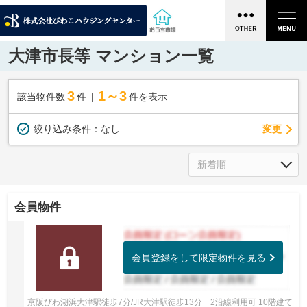
大津市長等 マンション一覧
3
1～3
該当物件数
件
件を表示
変更
絞り込み条件：
なし
会員物件
会員登録をして限定物件を見る
京阪びわ湖浜大津駅徒歩7分/JR大津駅徒歩13分 2沿線利用可 10階建て