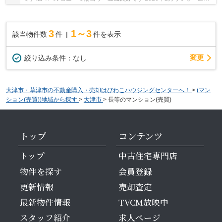
みです
3
1～3
該当物件数
件
件を表示
変更
絞り込み条件：
なし
大津市・草津市の不動産購入・売却はびわこハウジングセンターへ！
>
(マン
ション(売買))地域から探す
>
大津市
>
長等のマンション(売買)
トップ
コンテンツ
トップ
中古住宅専門店
物件を探す
会員登録
更新情報
売却査定
最新物件情報
TVCM放映中
スタッフ紹介
求人ページ