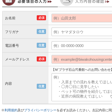
お名前
必須
フリガナ
任意
電話番号
任意
メールアドレス
必須
【Ｍ’プラザ石山弐番館へのお問い合わせ
内容
任意
※
利用規約
及び
プライバシーポリシー
を必ずお読みください。左記内容に同