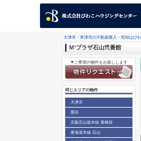
大津市・草津市の不動産購入・売却はび
Ｍ’プラザ石山弐番館
▼ご希望の物件をお探しします
同じエリアの物件
大津市
螢谷
京阪石山坂本線 唐橋前
東海道本線 石山