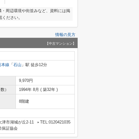
隣・周辺環境や街並みなど、資料には掲
認ください。
情報の見方
【中古マンション】
道本線
「
石山
」駅 徒歩12分
9,970円
年数）
1994年 8月 ( 築32年 )
8階建
津市湖城が丘2-11
TEL:0120421035
業保証協会