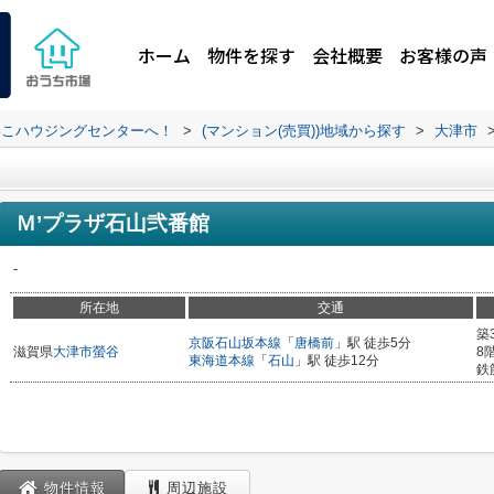
ホーム
物件を探す
会社概要
お客様の声
わこハウジングセンターへ！
>
(マンション(売買))地域から探す
>
大津市
Ｍ’プラザ石山弐番館
-
所在地
交通
築
京阪石山坂本線
「
唐橋前
」駅 徒歩5分
滋賀県
大津市
螢谷
8
東海道本線
「
石山
」駅 徒歩12分
鉄
物件情報
周辺施設