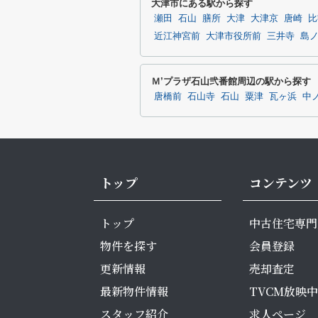
大津市にある駅から探す
瀬田
石山
膳所
大津
大津京
唐崎
比
近江神宮前
大津市役所前
三井寺
島
Ｍ’プラザ石山弐番館周辺の駅から探す
唐橋前
石山寺
石山
粟津
瓦ヶ浜
中
トップ
コンテンツ
トップ
中古住宅専門
物件を探す
会員登録
更新情報
売却査定
最新物件情報
TVCM放映中
スタッフ紹介
求人ページ