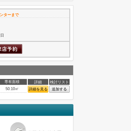
ンターまで
曜日
専有面積
詳細
検討リスト
50.10㎡
詳細を見る
追加する