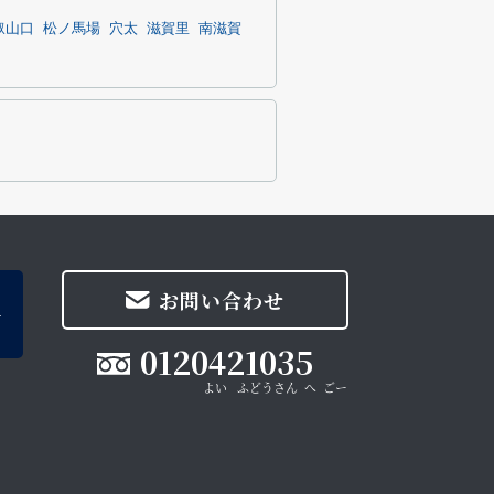
叡山口
松ノ馬場
穴太
滋賀里
南滋賀
お問い合わせ
0120421035