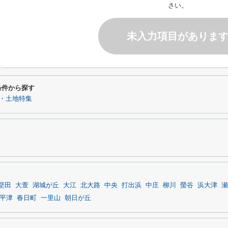
さい。
未入力項目がありま
条件から探す
・土地特集
堅田
大萱
湖城が丘
大江
北大路
中央
打出浜
中庄
柳川
螢谷
浜大津
瀬
平津
春日町
一里山
朝日が丘