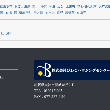
叡山坂本
おごと温泉
堅田
小野
和邇
追分
上栄町
びわ湖浜大津
坂本比
ノ関
石場
錦
膳所本町
中ノ庄
瓦ヶ浜
粟津
唐橋前
石山寺
ノ庄
瀬田
店
滋賀県大津市湖城が丘2-11
TEL：0120421035
FAX：077-527-2110