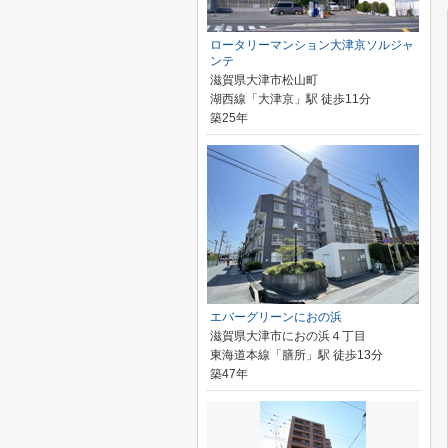
ロータリーマンション大津京ソルジャ
ンテ
滋賀県大津市松山町
湖西線「大津京」駅 徒歩11分
築25年
エバーグリーンにおの浜
滋賀県大津市におの浜４丁目
東海道本線「膳所」駅 徒歩13分
築47年