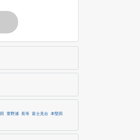
す
田
萱野浦
長等
富士見台
本堅田