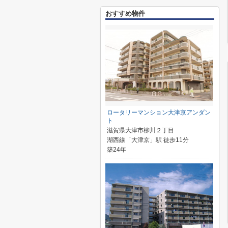
おすすめ物件
ロータリーマンション大津京アンダン
ト
滋賀県大津市柳川２丁目
湖西線「大津京」駅 徒歩11分
築24年