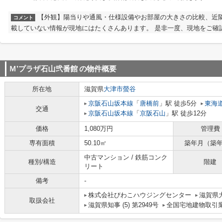
【外観】陽当りや通風・仕様設備やお部屋の大きさの比較、近
コメント
載していない情報が現地にはたくさんあります。 是非一度、現地をご確
Ｍ’プラザ石山弐番館
の物件概要
所在地
滋賀県
大津市
螢谷
京阪石山坂本線
「
唐橋前
」駅 徒歩5分
東海
交通
京阪石山坂本線
「
京阪石山
」駅 徒歩12分
価格
1,080万円
管理費
専有面積
50.10㎡
築年月（築
中古マンション / 鉄筋コンク
種別/構造
階建
リート
備考
-
株式会社びわこハウジングセンター
滋賀県大
取扱会社
滋賀県知事 (5) 第2949号
全国宅地建物取引