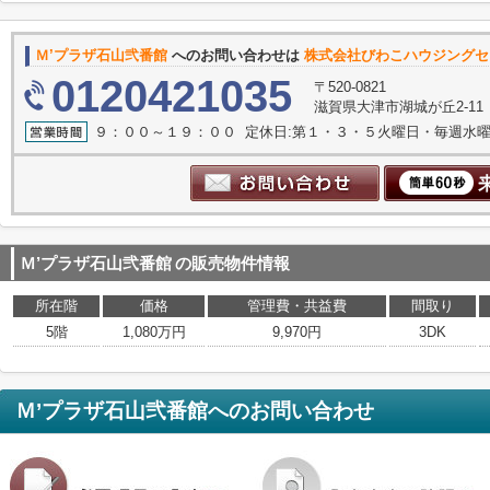
Ｍ’プラザ石山弐番館
へのお問い合わせは
株式会社びわこハウジングセ
0120421035
〒520-0821
滋賀県大津市湖城が丘2-11
９：００～１９：００ 定休日:第１・３・５火曜日・毎週水
Ｍ’プラザ石山弐番館
の販売物件情報
所在階
価格
管理費・共益費
間取り
5階
1,080万円
9,970円
3DK
Ｍ’プラザ石山弐番館
へのお問い合わせ