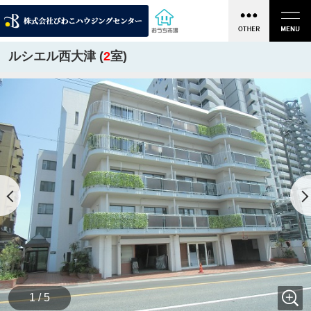
ルシエル西大津 (
2
室)
1 / 5