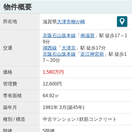
物件概要
所在地
滋賀県
大津市
柳が崎
京阪石山坂本線
「
南滋賀
」駅 徒歩17～1
9分
交通
湖西線
「
大津京
」駅 徒歩17分
京阪石山坂本線
「
近江神宮前
」駅 徒歩1
7～20分
価格
1,580万円
管理費
12,600円
専有面積
64.92㎡
築年月
1981年 3月(築45年)
種別 / 構造
中古マンション / 鉄筋コンクリート
階建
5階建