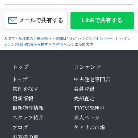
メールで共有する
LINEで共有する
大津市・草津市の不動産購入・売却はびわこハウジングセンターへ！
>
(マン
ション(売買))地域から探す
>
大津市
>
ルシエル西大津
トップ
コンテンツ
トップ
中古住宅専門店
物件を探す
会員登録
更新情報
売却査定
最新物件情報
TVCM放映中
スタッフ紹介
求人ページ
ブログ
ケアサポ市場
お客様の声