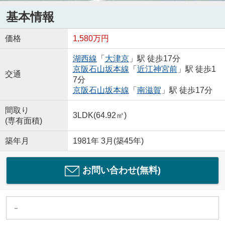
基本情報
価格
1,580万円
湖西線
「
大津京
」駅 徒歩17分
京阪石山坂本線
「
近江神宮前
」駅 徒歩1
交通
7分
京阪石山坂本線
「
南滋賀
」駅 徒歩17分
間取り
3LDK(64.92㎡)
(専有面積)
築年月
1981年 3月(築45年)
お問い合わせ(無料)
－