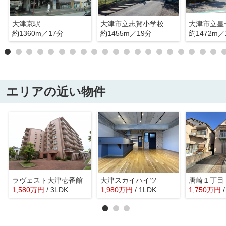
大津京駅
大津市立志賀小学校
大津市立皇
約1360m／17分
約1455m／19分
約1472m／
エリアの近い物件
ラヴェスト大津壱番館
大津スカイハイツ
唐崎１丁目
1,580
万
円
/ 3LDK
1,980
万
円
/ 1LDK
1,750
万
円