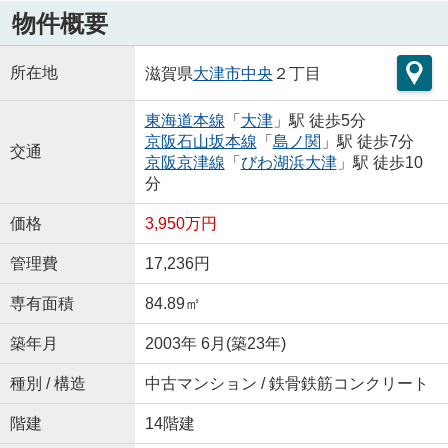
物件概要
所在地
滋賀県
大津市
中央
２丁目
東海道本線
「
大津
」駅 徒歩5分
京阪石山坂本線
「
島ノ関
」駅 徒歩7分
交通
京阪京津線
「
びわ湖浜大津
」駅 徒歩10
分
価格
3,950万円
管理費
17,236円
専有面積
84.89㎡
築年月
2003年 6月(築23年)
種別 / 構造
中古マンション / 鉄骨鉄筋コンクリート
階建
14階建