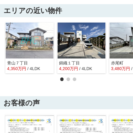
エリアの近い物件
青山７丁目
錦織１丁目
赤尾町
4,350
万
円
/ 4LDK
4,200
万
円
/ 4LDK
3,480
万
円
お客様の声