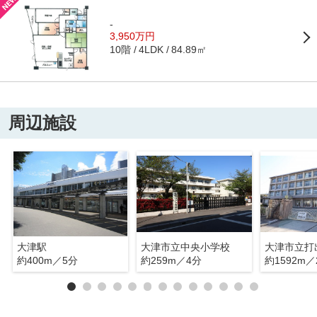
-
3,950万円
10階
84.89㎡
4LDK
周辺施設
大津駅
大津市立中央小学校
大津市立打
約400m／5分
約259m／4分
約1592m／