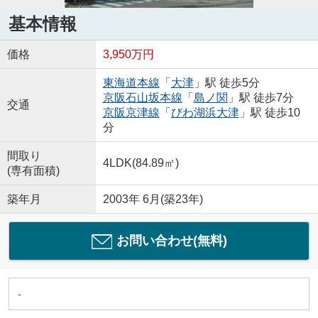
基本情報
価格
3,950万円
東海道本線
「
大津
」駅 徒歩5分
京阪石山坂本線
「
島ノ関
」駅 徒歩7分
交通
京阪京津線
「
びわ湖浜大津
」駅 徒歩10
分
間取り
4LDK(84.89㎡)
(専有面積)
築年月
2003年 6月(築23年)
お問い合わせ(無料)
-