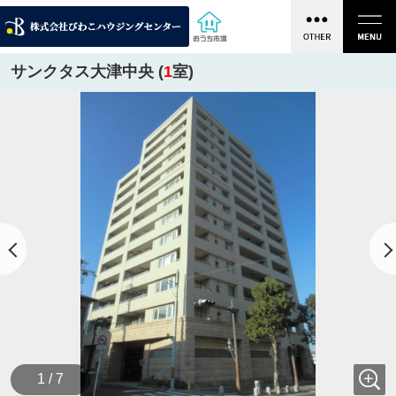
サンクタス大津中央 (
1
室)
1 / 7