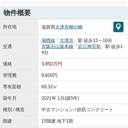
物件概要
所在地
滋賀県
大津市
柳が崎
湖西線
「
大津京
」駅 徒歩13～16分
交通
京阪石山坂本線
「
近江神宮前
」駅 徒歩1
4分
価格
3,950万円
管理費
9,600円
専有面積
68.32㎡
築年月
2021年 1月(築5年)
種別 / 構造
中古マンション / 鉄筋コンクリート
階建
15階建 地下1階