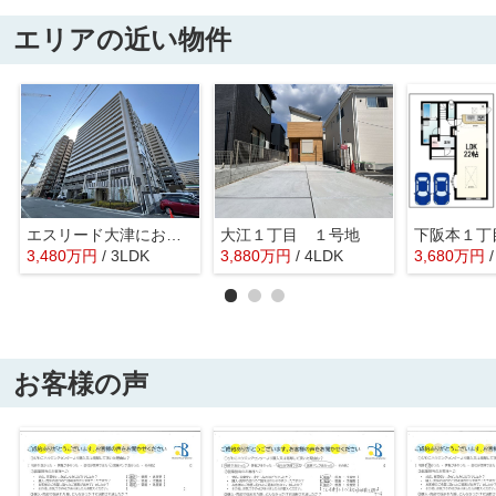
エリアの近い物件
エスリード大津におの浜セントラル
大江１丁目 １号地
3,480
万
円
/ 3LDK
3,880
万
円
/ 4LDK
3,680
万
円
お客様の声