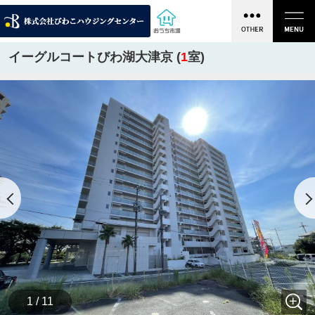
イーグルコートびわ湖大津京 (
1
室)
1 / 11