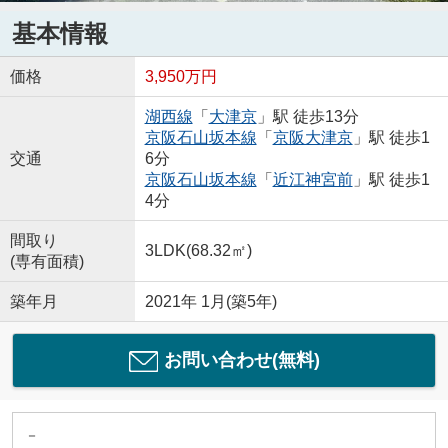
基本情報
価格
3,950万円
湖西線
「
大津京
」駅 徒歩13分
京阪石山坂本線
「
京阪大津京
」駅 徒歩1
交通
6分
京阪石山坂本線
「
近江神宮前
」駅 徒歩1
4分
間取り
3LDK(68.32㎡)
(専有面積)
築年月
2021年 1月(築5年)
お問い合わせ(無料)
－