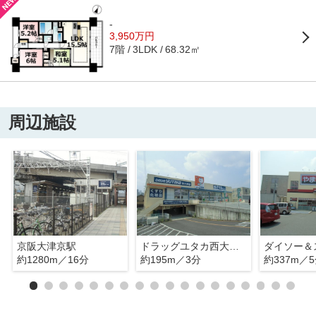
-
3,950万円
7階
68.32㎡
3LDK
周辺施設
京阪大津京駅
ドラッグユタカ西大津店
約1280m／16分
約195m／3分
約337m／