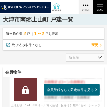
大津市南郷上山町 戸建一覧
2
1～2
該当物件数
戸
戸を表示
変更
絞り込み条件：
なし
会員物件
会員登録をして限定物件を見る
土地面積：194.57坪 オール電化住宅 お庭付き 駐車6台可（シャッタ