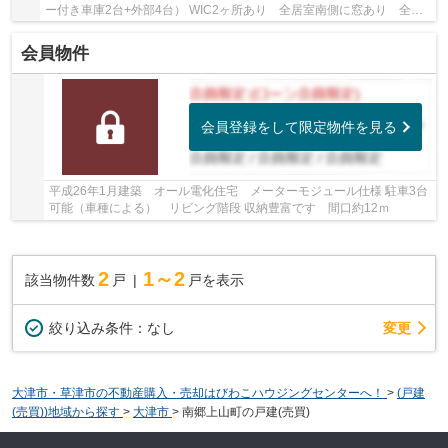
ー付き車庫2台+外部4台） WIC2ヶ所あり 全居室南側に窓あり 全居
室フローリング
会員物件
会員登録をして限定物件を見る
平成26年1月建築 オール電化住宅 メーターモジュール仕様 駐車3台
可能（車種による） リビング階段 収納豊富です 間口約12ｍ
2
1～2
該当物件数
戸
戸を表示
変更
絞り込み条件：
なし
大津市・草津市の不動産購入・売却はびわこハウジングセンターへ！
>
(戸建
(売買))地域から探す
>
大津市
>
南郷上山町の戸建(売買)