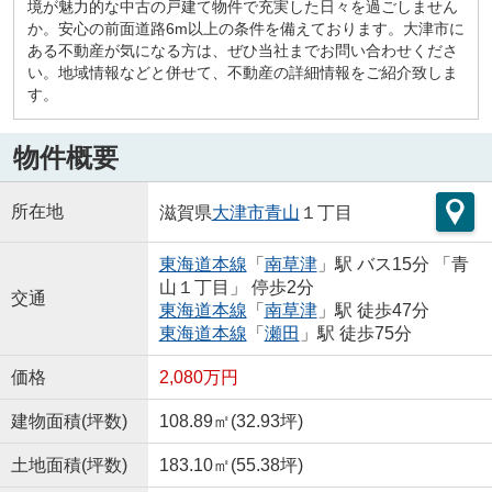
境が魅力的な中古の戸建て物件で充実した日々を過ごしません
か。安心の前面道路6m以上の条件を備えております。大津市に
ある不動産が気になる方は、ぜひ当社までお問い合わせくださ
い。地域情報などと併せて、不動産の詳細情報をご紹介致しま
す。
物件概要
所在地
滋賀県
大津市
青山
１丁目
東海道本線
「
南草津
」駅 バス15分 「青
山１丁目」 停歩2分
交通
東海道本線
「
南草津
」駅 徒歩47分
東海道本線
「
瀬田
」駅 徒歩75分
価格
2,080万円
建物面積(坪数)
108.89㎡(32.93坪)
土地面積(坪数)
183.10㎡(55.38坪)