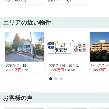
約621m／8分
約775m／10分
エリアの近い物件
比叡平２丁目
大平２丁目 第１全３棟３号棟
2,500
万
円
/ 7K
2,580
万
円
/ 3LDK
1,880
万
円
お客様の声