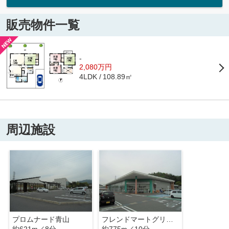
販売物件一覧
-
2,080万円
108.89㎡
4LDK
周辺施設
プロムナード青山
フレンドマートグリーンヒル青山店