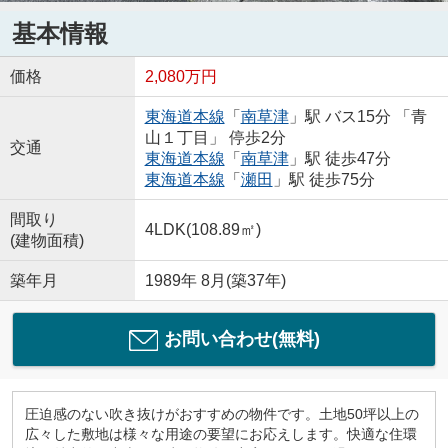
基本情報
価格
2,080万円
東海道本線
「
南草津
」駅 バス15分 「青
山１丁目」 停歩2分
交通
東海道本線
「
南草津
」駅 徒歩47分
東海道本線
「
瀬田
」駅 徒歩75分
間取り
4LDK(108.89㎡)
(建物面積)
築年月
1989年 8月(築37年)
お問い合わせ(無料)
圧迫感のない吹き抜けがおすすめの物件です。土地50坪以上の
広々した敷地は様々な用途の要望にお応えします。快適な住環