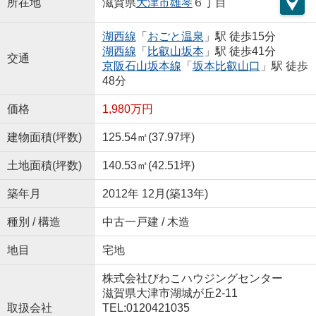
所在地
滋賀県
大津市
雄琴
６丁目
湖西線
「
おごと温泉
」駅 徒歩15分
湖西線
「
比叡山坂本
」駅 徒歩41分
交通
京阪石山坂本線
「
坂本比叡山口
」駅 徒歩
48分
価格
1,980万円
建物面積(坪数)
125.54㎡(37.97坪)
土地面積(坪数)
140.53㎡(42.51坪)
築年月
2012年 12月(築13年)
種別 / 構造
中古一戸建 / 木造
地目
宅地
株式会社びわこハウジングセンター
滋賀県大津市湖城が丘2-11
取扱会社
TEL:0120421035