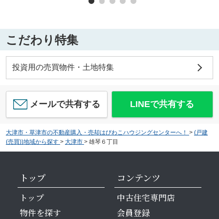
こだわり特集
投資用の売買物件・土地特集
メールで共有する
LINEで共有する
大津市・草津市の不動産購入・売却はびわこハウジングセンターへ！
>
(戸建
(売買))地域から探す
>
大津市
>
雄琴６丁目
トップ
コンテンツ
トップ
中古住宅専門店
物件を探す
会員登録