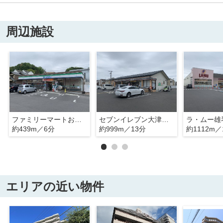
周辺施設
ファミリーマートおごと温泉店
セブンイレブン大津おごとマリーナ店
ラ・ムー雄
約439m／6分
約999m／13分
約1112m／
エリアの近い物件