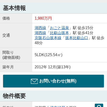
基本情報
価格
1,980万円
湖西線
「
おごと温泉
」駅 徒歩15分
湖西線
「
比叡山坂本
」駅 徒歩41分
交通
京阪石山坂本線
「
坂本比叡山口
」駅 徒歩
48分
間取り
5LDK(125.54㎡)
(建物面積)
築年月
2012年 12月(築13年)
お問い合わせ(無料)
物件概要