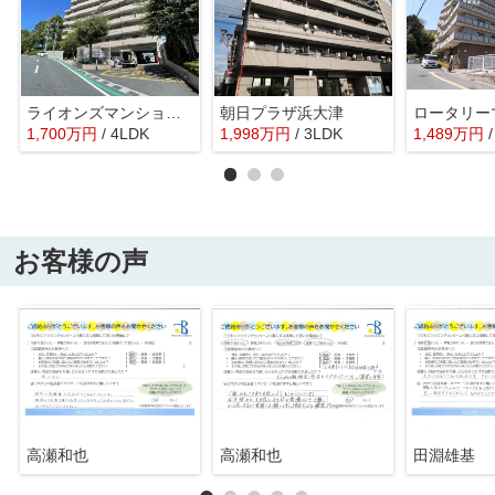
ライオンズマンション大津秋葉台
朝日プラザ浜大津
1,700
万
円
/ 4LDK
1,998
万
円
/ 3LDK
1,489
万
円
お客様の声
高瀬和也
高瀬和也
田淵雄基