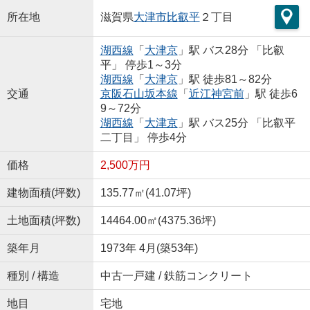
所在地
滋賀県
大津市
比叡平
２丁目
湖西線
「
大津京
」駅 バス28分 「比叡
平」 停歩1～3分
湖西線
「
大津京
」駅 徒歩81～82分
交通
京阪石山坂本線
「
近江神宮前
」駅 徒歩6
9～72分
湖西線
「
大津京
」駅 バス25分 「比叡平
二丁目」 停歩4分
価格
2,500万円
建物面積(坪数)
135.77㎡(41.07坪)
土地面積(坪数)
14464.00㎡(4375.36坪)
築年月
1973年 4月(築53年)
種別 / 構造
中古一戸建 / 鉄筋コンクリート
地目
宅地