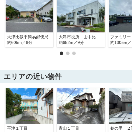
大津比叡平簡易郵便局
大津市役所 山中比叡平支所
約605m／8分
約652m／9分
約1305m／
エリアの近い物件
平津１丁目
青山１丁目
鶴の里 ２