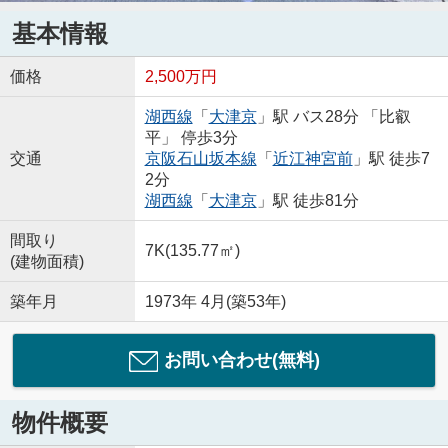
基本情報
価格
2,500万円
湖西線
「
大津京
」駅 バス28分 「比叡
平」 停歩3分
交通
京阪石山坂本線
「
近江神宮前
」駅 徒歩7
2分
湖西線
「
大津京
」駅 徒歩81分
間取り
7K(135.77㎡)
(建物面積)
築年月
1973年 4月(築53年)
お問い合わせ(無料)
物件概要