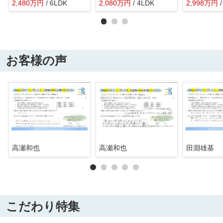
2,480
万
円
/ 6LDK
2,080
万
円
/ 4LDK
2,998
万
円
お客様の声
高瀬和也
高瀬和也
田淵雄基
こだわり特集