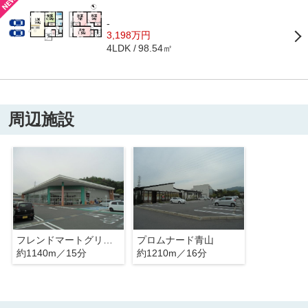
-
3,198万円
98.54㎡
4LDK
周辺施設
フレンドマートグリーンヒル青山店
プロムナード青山
約1140m／15分
約1210m／16分