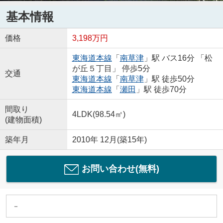
基本情報
価格
3,198万円
東海道本線
「
南草津
」駅 バス16分 「松
が丘５丁目」 停歩5分
交通
東海道本線
「
南草津
」駅 徒歩50分
東海道本線
「
瀬田
」駅 徒歩70分
間取り
4LDK(98.54㎡)
(建物面積)
築年月
2010年 12月(築15年)
お問い合わせ(無料)
－