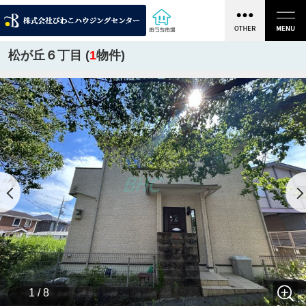
松が丘６丁目 (
1
物件)
1 / 8