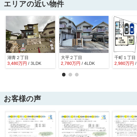
エリアの近い物件
湖青２丁目
大平２丁目
3,480
万
円
/ 3LDK
2,780
万
円
/ 4LDK
2,980
万
円
お客様の声