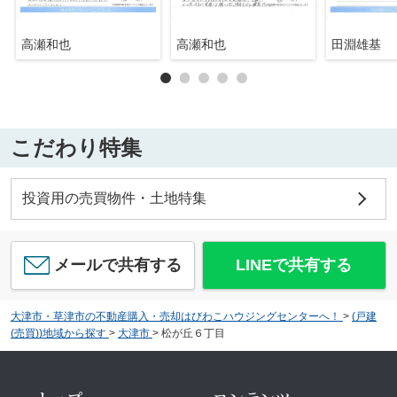
高瀬和也
高瀬和也
田淵雄基
こだわり特集
投資用の売買物件・土地特集
メールで共有する
LINEで共有する
大津市・草津市の不動産購入・売却はびわこハウジングセンターへ！
>
(戸建
(売買))地域から探す
>
大津市
>
松が丘６丁目