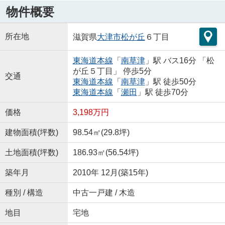
物件概要
所在地
滋賀県
大津市
松が丘
６丁目
東海道本線
「
南草津
」駅 バス16分 「松
が丘５丁目」 停歩5分
交通
東海道本線
「
南草津
」駅 徒歩50分
東海道本線
「
瀬田
」駅 徒歩70分
価格
3,198万円
建物面積(坪数)
98.54㎡(29.8坪)
土地面積(坪数)
186.93㎡(56.54坪)
築年月
2010年 12月(築15年)
種別 / 構造
中古一戸建 / 木造
地目
宅地