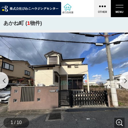
あかね町 (
1
物件)
1 / 10