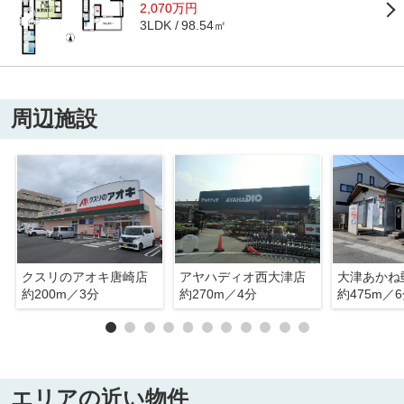
2,070万円
98.54㎡
3LDK
周辺施設
クスリのアオキ唐崎店
アヤハディオ西大津店
大津あかね
約200m／3分
約270m／4分
約475m／
エリアの近い物件