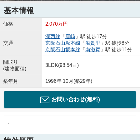
基本情報
価格
2,070万円
湖西線
「
唐崎
」駅 徒歩17分
交通
京阪石山坂本線
「
滋賀里
」駅 徒歩8分
京阪石山坂本線
「
南滋賀
」駅 徒歩11分
間取り
3LDK(98.54㎡)
(建物面積)
築年月
1996年 10月(築29年)
お問い合わせ(無料)
-