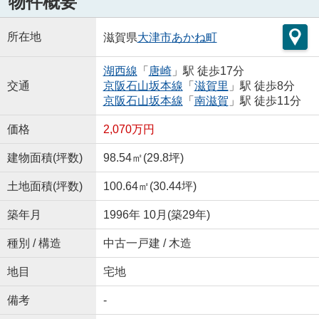
物件概要
所在地
滋賀県
大津市
あかね町
湖西線
「
唐崎
」駅 徒歩17分
交通
京阪石山坂本線
「
滋賀里
」駅 徒歩8分
京阪石山坂本線
「
南滋賀
」駅 徒歩11分
価格
2,070万円
建物面積(坪数)
98.54㎡(29.8坪)
土地面積(坪数)
100.64㎡(30.44坪)
築年月
1996年 10月(築29年)
種別 / 構造
中古一戸建 / 木造
地目
宅地
備考
-