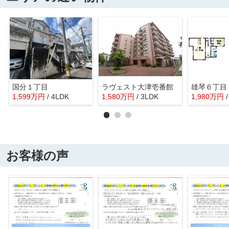
国分１丁目
ラヴェスト大津壱番館
雄琴６丁目
1,599
万
円
/ 4LDK
1,580
万
円
/ 3LDK
1,980
万
円
お客様の声