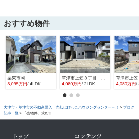
おすすめ物件
栗東市岡
草津市上笠３丁目 分譲2区画2号棟
3,095万円
/ 4LDK
4,080万円
/ 2LDK
4,080万円
/
大津市・草津市の不動産購入・売却はびわこハウジングセンターへ！
>
ブログ
記事一覧
>
「売物件」求む!!
トップ
コンテンツ