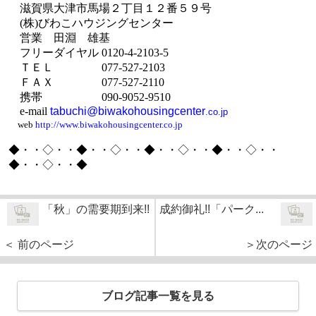
滋賀県大津市馬場２丁目１２番５９号
(
株
)
びわこハウジングセンター
営業 田淵 雄基
フリーダイヤル
0120-4-2103-5
ＴＥＬ
077-527-2103
ＦＡＸ
077-527-2110
携帯
090-9052-9510
e-mail
tabuchi@biwakohousingcenter
.co.jp
web
http://www.biwakohousingcenter.co.jp
◆・・◇・・◆・・◇・・◆・・◇・・◆・・◇・・
◆・・◇・・◆
「秋」の需要期到来!!
成約御礼!!「パーク...
＜ 前のページ
＞次のページ
ブログ記事一覧を見る