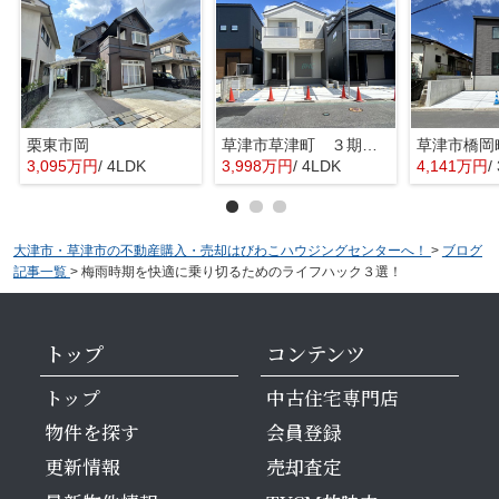
栗東市岡
草津市草津町 ３期１号地
3,095万円
/ 4LDK
3,998万円
/ 4LDK
4,141万円
/
大津市・草津市の不動産購入・売却はびわこハウジングセンターへ！
>
ブログ
記事一覧
>
梅雨時期を快適に乗り切るためのライフハック３選！
トップ
コンテンツ
トップ
中古住宅専門店
物件を探す
会員登録
更新情報
売却査定