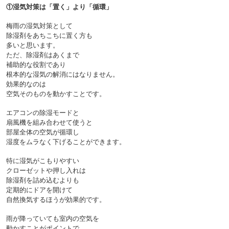
①湿気対策は「置く」より「循環」
梅雨の湿気対策として
除湿剤をあちこちに置く方も
多いと思います。
ただ、除湿剤はあくまで
補助的な役割であり
根本的な湿気の解消にはなりません。
効果的なのは
空気そのものを動かすことです。

エアコンの除湿モードと
扇風機を組み合わせて使うと
部屋全体の空気が循環し
湿度をムラなく下げることができます。
特に湿気がこもりやすい
クローゼットや押し入れは
除湿剤を詰め込むよりも
定期的にドアを開けて
自然換気するほうが効果的です。
雨が降っていても室内の空気を
動かすことがポイントで