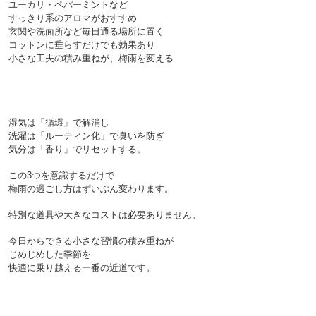
ユーカリ・ペパーミントなど
すっきり系のアロマがおすすめ

玄関や洗面所など毎日通る場所に置く

コットンに垂らすだけでも効果あり

小さな工夫の積み重ねが、梅雨を変える

湿気は「循環」で解消し
洗濯は「ルーティン化」で臭いを防ぎ
気分は「香り」でリセットする。
この3つを意識するだけで
梅雨の過ごし方はずいぶん変わります。
特別な道具や大きなコストは必要ありません。
今日からできる小さな習慣の積み重ねが
じめじめした季節を
快適に乗り越える一番の近道です。