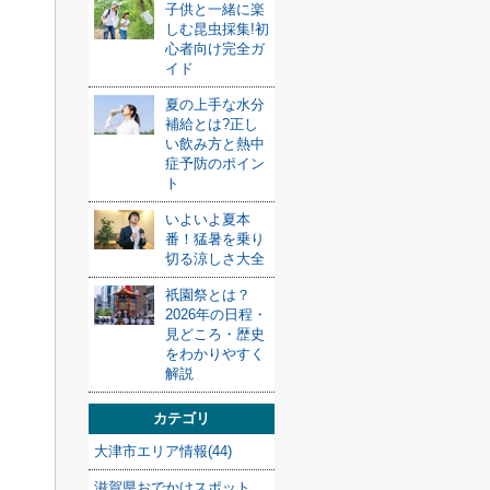
子供と一緒に楽
しむ昆虫採集!初
心者向け完全ガ
イド
夏の上手な水分
補給とは?正し
い飲み方と熱中
症予防のポイン
ト
いよいよ夏本
番！猛暑を乗り
切る涼しさ大全
祇園祭とは？
2026年の日程・
見どころ・歴史
をわかりやすく
解説
カテゴリ
大津市エリア情報(44)
滋賀県おでかけスポット