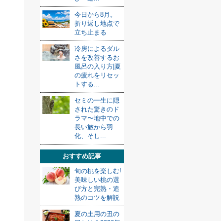
今日から8月。
折り返し地点で
立ち止まる
冷房によるダル
さを改善するお
風呂の入り方|夏
の疲れをリセッ
トする...
セミの一生に隠
された驚きのド
ラマ〜地中での
長い旅から羽
化、そし...
おすすめ記事
旬の桃を楽しむ!
美味しい桃の選
び方と完熟・追
熟のコツを解説
夏の土用の丑の