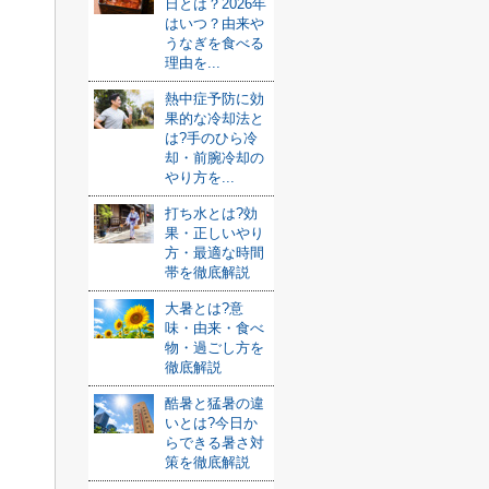
日とは？2026年
はいつ？由来や
うなぎを食べる
理由を...
熱中症予防に効
果的な冷却法と
は?手のひら冷
却・前腕冷却の
やり方を...
打ち水とは?効
果・正しいやり
方・最適な時間
帯を徹底解説
大暑とは?意
味・由来・食べ
物・過ごし方を
徹底解説
酷暑と猛暑の違
いとは?今日か
らできる暑さ対
策を徹底解説