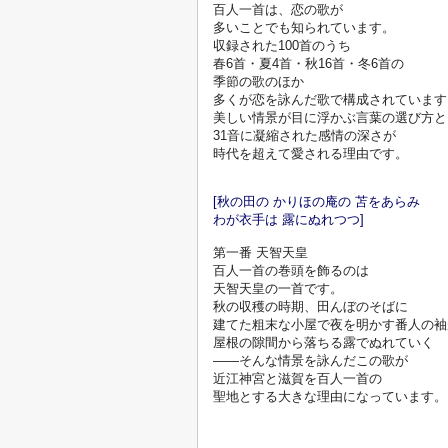
百人一首は、恋の歌が
多いことでも知られています。
収録された100首のうち
春6首・夏4首・秋16首・冬6首の
季節の歌のほか
多くが恋を詠んだ歌で構成されています
美しい情景が目に浮かぶ言葉の選び方と
31音に凝縮された感情の深さが
時代を超えて愛される理由です。

[秋の田の かりほの庵の 苫をあらみ

わが衣手は 露にぬれつつ]
第一番 天智天皇

百人一首の巻頭を飾るのは
天智天皇の一首です。
秋の収穫の時期、田んぼのそばに
建てた粗末な小屋で夜を明かす番人の袖
屋根の隙間から落ちる露でぬれていく
——そんな情景を詠んだこの歌が
近江神宮と滋賀を百人一首の
聖地とする大きな理由になっています。
