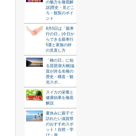
の魅力を徹底解
説|歴史・見どこ
ろ・観覧のポイ
ント
8月5日は「親孝
行の日」|今日か
らできる親孝行
5選と家族の絆
の見直し方
「橋の日」に知
る琵琶湖大橋|滋
賀が誇る名橋の
歴史・構造・観
光スポ...
スイカの栄養と
健康効果を徹底
解説
夏休みに親子で
訪れたい滋賀県
のおすすめスポ
ット！自然・学
び・遊...