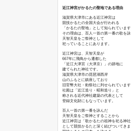
近江神宮がかるたの聖地である理由
滋賀県大津市にある近江神宮は
競技かるたの全国大会が行われる
「かるたの聖地」として知られています
その理由は、百人一首の第一番の歌を詠
天智天皇をご祭神として
祀っていることにあります。

近江神宮は、天智天皇が
667年に飛鳥から遷都した
「近江大津宮（大津京）」の跡地に
建てられた神社です。
滋賀県大津市の琵琶湖西岸
山のふもとに鎮座しており
旧官幣大社・勅祭社に列せられています
社殿は「近江造り・昭和造り」と
称される近代神社建築の代表として
登録文化財にもなっています。

百人一首の第一番を詠んだ
天智天皇をご祭神とすることから
近江神宮は「歌かるたの祖神を祀る神社
として競技かるたと深く結びついてきま