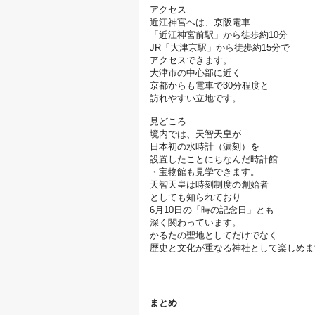
アクセス

近江神宮へは、京阪電車
「近江神宮前駅」から徒歩約10分
JR「大津京駅」から徒歩約15分で
アクセスできます。
大津市の中心部に近く
京都からも電車で30分程度と
訪れやすい立地です。

見どころ

境内では、天智天皇が
日本初の水時計（漏刻）を
設置したことにちなんだ時計館
・宝物館も見学できます。
天智天皇は時刻制度の創始者
としても知られており
6月10日の「時の記念日」とも
深く関わっています。
かるたの聖地としてだけでなく
歴史と文化が重なる神社として楽しめま
まとめ