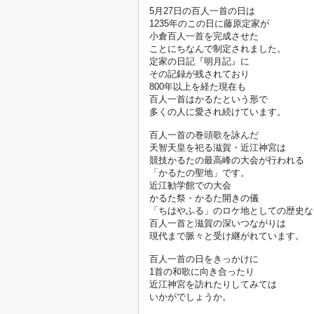
5月27日の百人一首の日は
1235年のこの日に藤原定家が
小倉百人一首を完成させた
ことにちなんで制定されました。
定家の日記『明月記』に
その記録が残されており
800年以上を経た現在も
百人一首はかるたという形で
多くの人に愛され続けています。

百人一首の巻頭歌を詠んだ
天智天皇を祀る滋賀・近江神宮は
競技かるたの最高峰の大会が行われる
「かるたの聖地」です。
近江勧学館での大会
かるた祭・かるた開きの儀
「ちはやふる」のロケ地としての歴史な
百人一首と滋賀の深いつながりは
現代まで脈々と受け継がれています。

百人一首の日をきっかけに
1首の和歌に向き合ったり
近江神宮を訪れたりしてみては
いかがでしょうか。