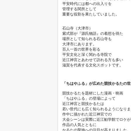
平安時代には都への出入りを
管理する関所として
石山寺（大津市）

紫式部が『源氏物語』の着想を得た
場所として知られる石山寺も
大津市にあります。
百人一首の世界を彩る
平安文化と深く関わる寺院で
近江神宮とあわせて訪れる方も多い
「ちはやふる」が広めた競技かるたの世
競技かるたを題材にした漫画・映画
「ちはやふる」の登場によって
近江神宮と競技かるたは
若い世代にも広く知られるようになりま
作中に描かれた近江神宮での
大会シーンは実際に近江勧学館でロケが
作品の人気とともに
かるたの聖地への注目が高まりました。
