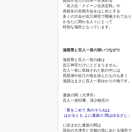
競技かるたの日本一を決める
「名人位・クイーン位決定戦」や
高校生の全国大会をはじめとする
多くの大会が近江神宮で開催されており
かるたに関わる人々にとって
特別な場所となっています。

滋賀県と百人一首の深いつながり
滋賀県と百人一首の縁は
近江神宮だけにとどまりません。
百人一首に収録された歌の中には
琵琶湖や近江の地を詠んだものも多く
滋賀はまさに百人一首ゆかりの地です。

逢坂の関（大津市）

百人一首62番、清少納言の
「夜をこめて 鳥のそらねは
 はかるとも よに逢坂の 関はゆるさじ」
に詠まれた逢坂の関は
現在の大津市と京都の境にあたる場所で