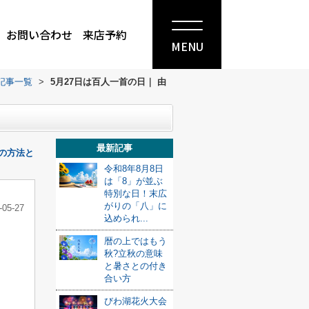
お問い合わせ
来店予約
MENU
記事一覧
>
5月27日は百人一首の日｜ 由
最新記事
の方法と
令和8年8月8日
は「8」が並ぶ
特別な日！末広
がりの「八」に
-05-27
込められ...
暦の上ではもう
秋?立秋の意味
と暑さとの付き
合い方
びわ湖花火大会