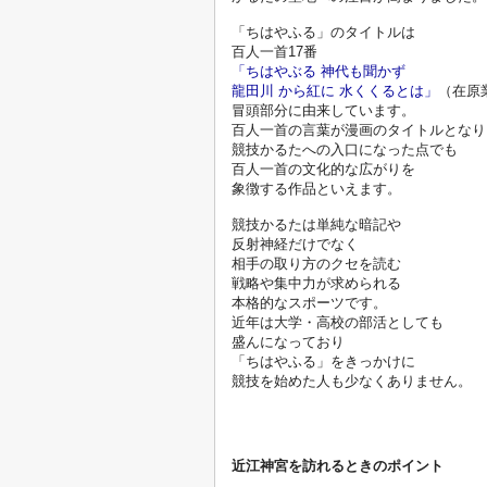
「ちはやふる」のタイトルは
百人一首17番
「ちはやぶる 神代も聞かず 
龍田川 から紅に 水くくるとは」
（在原
冒頭部分に由来しています。
百人一首の言葉が漫画のタイトルとなり
競技かるたへの入口になった点でも
百人一首の文化的な広がりを
象徴する作品といえます。

競技かるたは単純な暗記や
反射神経だけでなく
相手の取り方のクセを読む
戦略や集中力が求められる
本格的なスポーツです。
近年は大学・高校の部活としても
盛んになっており
「ちはやふる」をきっかけに
競技を始めた人も少なくありません。

近江神宮を訪れるときのポイント