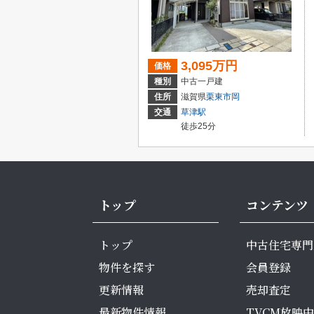
3,095万円
価格
種別
中古一戸建
住所
滋賀県
栗東市
岡
交通
草津駅
徒歩25分
トップ
コンテンツ
トップ
中古住宅専門
物件を探す
会員登録
更新情報
売却査定
最新物件情報
TVCM放映中