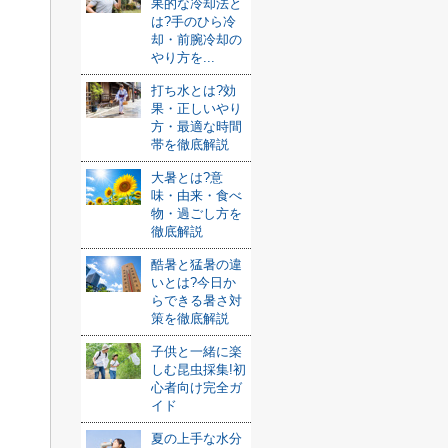
果的な冷却法と
は?手のひら冷
却・前腕冷却の
やり方を...
打ち水とは?効
果・正しいやり
方・最適な時間
帯を徹底解説
大暑とは?意
味・由来・食べ
物・過ごし方を
徹底解説
酷暑と猛暑の違
いとは?今日か
らできる暑さ対
策を徹底解説
子供と一緒に楽
しむ昆虫採集!初
心者向け完全ガ
イド
夏の上手な水分