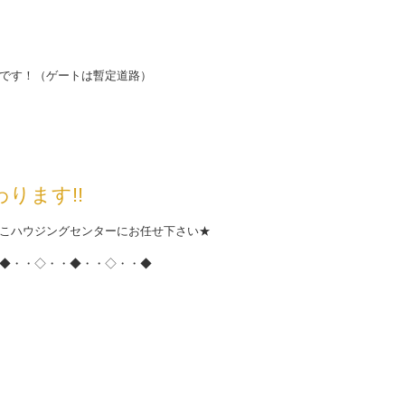
です！（ゲートは暫定道路）
ります!!
こハウジングセンターにお任せ下さい★
◆・・◇・・◆・・◇・・◆