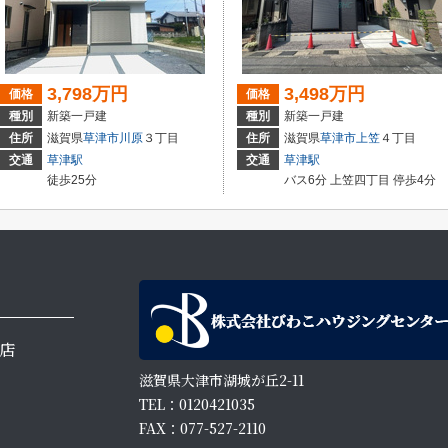
3,798万円
3,498万円
価格
価格
種別
新築一戸建
種別
新築一戸建
住所
滋賀県
草津市
川原
３丁目
住所
滋賀県
草津市
上笠
４丁目
交通
草津駅
交通
草津駅
徒歩25分
バス6分 上笠四丁目 停歩4分
店
滋賀県大津市湖城が丘2-11
TEL：0120421035
FAX：077-527-2110