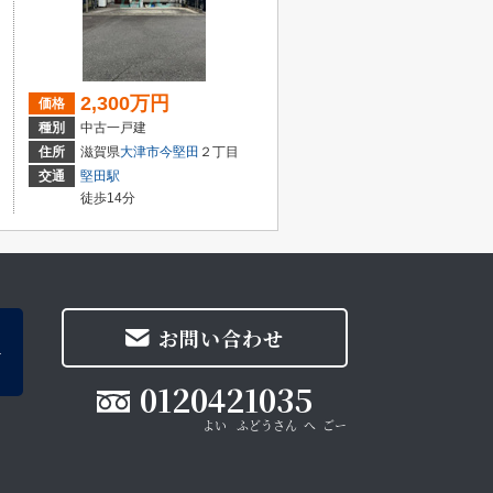
2,300万円
価格
種別
中古一戸建
住所
滋賀県
大津市
今堅田
２丁目
交通
堅田駅
徒歩14分
お問い合わせ
0120421035