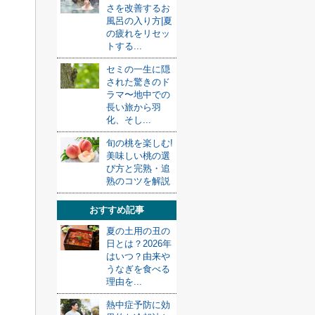
さを改善するお
風呂の入り方|夏
の疲れをリセッ
トする...
セミの一生に隠
された驚きのド
ラマ〜地中での
長い旅から羽
化、そし...
旬の桃を楽しむ!
美味しい桃の選
び方と完熟・追
熟のコツを解説
おすすめ記事
夏の土用の丑の
日とは？2026年
はいつ？由来や
うなぎを食べる
理由を...
熱中症予防に効