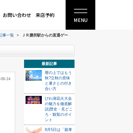
お問い合わせ
来店予約
MENU
記事一覧
>
ＪＲ膳所駅からの直通ゲー
最新記事
暦の上ではもう
秋?立秋の意味
-06-14
と暑さとの付き
合い方
びわ湖花火大会
の魅力を徹底解
説|歴史・見どこ
ろ・観覧のポイ
ント
8月5日は「親孝