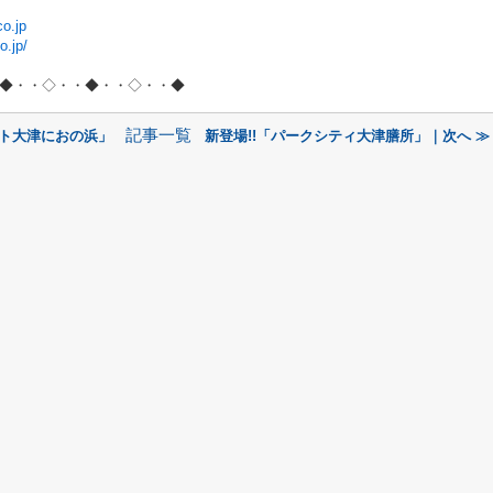
o.jp
o.jp/
◆・・◇・・◆・・◇・・◆
記事一覧
ート大津におの浜」
新登場!!「パークシティ大津膳所」｜次へ ≫