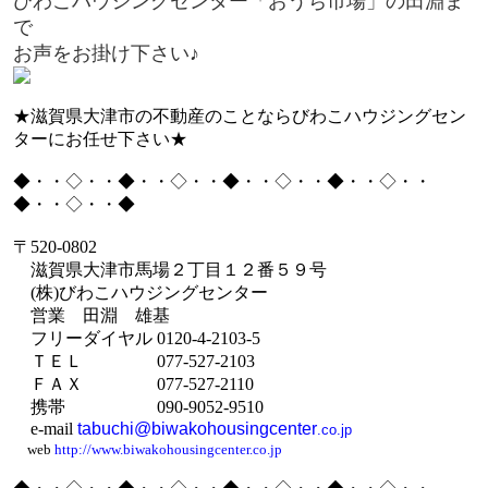
びわこハウジングセンター「おうち市場」の田淵ま
で
お声をお掛け下さい♪
★滋賀県大津市の不動産のことならびわこハウジングセン
ターにお任せ下さい★
◆・・◇・・◆・・◇・・◆・・◇・・◆・・◇・・
◆・・◇・・◆
〒
520-0802
滋賀県大津市馬場２丁目１２番５９号
(
株
)
びわこハウジングセンター
営業 田淵 雄基
フリーダイヤル
0120-4-2103-5
ＴＥＬ
077-527-2103
ＦＡＸ
077-527-2110
携帯
090-9052-9510
e-mail
tabuchi@biwakohousingcenter
.co.jp
web
http://www.biwakohousingcenter.co.jp