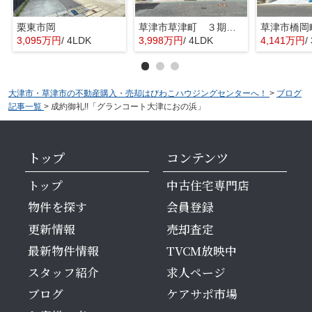
栗東市岡
草津市草津町 ３期１号地
3,095万円
/ 4LDK
3,998万円
/ 4LDK
4,141万円
/
大津市・草津市の不動産購入・売却はびわこハウジングセンターへ！
>
ブログ
記事一覧
>
成約御礼!!「グランコート大津におの浜」
トップ
コンテンツ
トップ
中古住宅専門店
物件を探す
会員登録
更新情報
売却査定
最新物件情報
TVCM放映中
スタッフ紹介
求人ページ
ブログ
ケアサポ市場