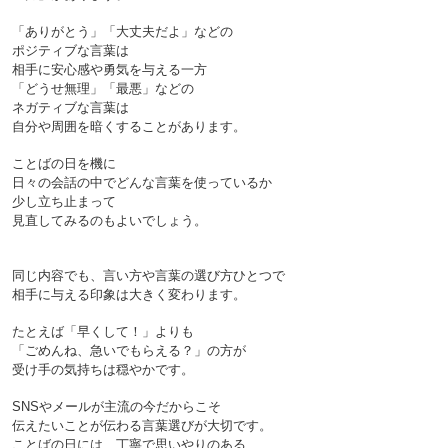
「ありがとう」「大丈夫だよ」などの
ポジティブな言葉は
相手に安心感や勇気を与える一方
「どうせ無理」「最悪」などの
ネガティブな言葉は
自分や周囲を暗くすることがあります。
ことばの日を機に
日々の会話の中でどんな言葉を使っているか
少し立ち止まって
見直してみるのもよいでしょう。

同じ内容でも、言い方や言葉の選び方ひとつで
相手に与える印象は大きく変わります。
たとえば「早くして！」よりも
「ごめんね、急いでもらえる？」
の方が
受け手の気持ちは穏やかです。
SNSやメールが主流の今だからこそ
伝えたいことが伝わる言葉選びが大切です。
ことばの日には、丁寧で思いやりのある