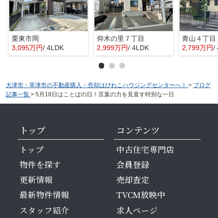
栗東市岡
仰木の里７丁目
青山４丁目
3,095万円
/ 4LDK
2,999万円
/ 4LDK
2,799万円
/
大津市・草津市の不動産購入・売却はびわこハウジングセンターへ！
>
ブログ
記事一覧
>
5月18日はことばの日！言葉の力を見直す特別な一日
トップ
コンテンツ
トップ
中古住宅専門店
物件を探す
会員登録
更新情報
売却査定
最新物件情報
TVCM放映中
スタッフ紹介
求人ページ