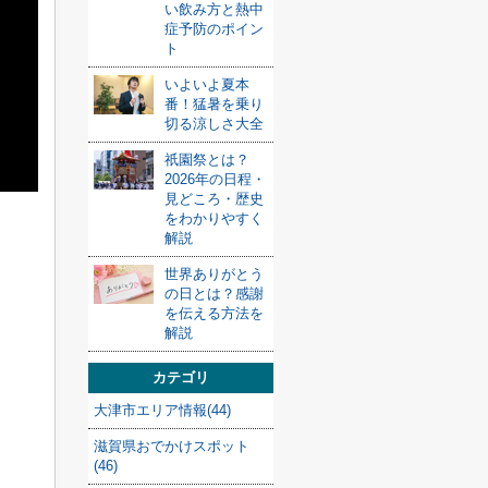
い飲み方と熱中
症予防のポイン
ト
いよいよ夏本
番！猛暑を乗り
切る涼しさ大全
祇園祭とは？
2026年の日程・
見どころ・歴史
をわかりやすく
解説
世界ありがとう
の日とは？感謝
を伝える方法を
解説
カテゴリ
大津市エリア情報(44)
滋賀県おでかけスポット
(46)