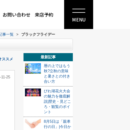
お問い合わせ
来店予約
MENU
記事一覧
>
ブラックフライデー
最新記事
オススメ
暦の上ではもう
秋?立秋の意味
と暑さとの付き
-11-25
合い方
びわ湖花火大会
の魅力を徹底解
説|歴史・見どこ
ろ・観覧のポイ
ント
8月5日は「親孝
行の日」|今日か