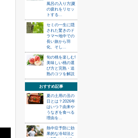
風呂の入り方|夏
の疲れをリセッ
トする...
セミの一生に隠
された驚きのド
ラマ〜地中での
長い旅から羽
化、そし...
旬の桃を楽しむ!
美味しい桃の選
び方と完熟・追
熟のコツを解説
おすすめ記事
夏の土用の丑の
日とは？2026年
はいつ？由来や
うなぎを食べる
理由を...
熱中症予防に効
果的な冷却法と