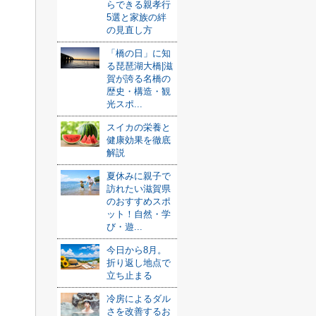
らできる親孝行
5選と家族の絆
の見直し方
「橋の日」に知
る琵琶湖大橋|滋
賀が誇る名橋の
歴史・構造・観
光スポ...
スイカの栄養と
健康効果を徹底
解説
夏休みに親子で
訪れたい滋賀県
のおすすめスポ
ット！自然・学
び・遊...
今日から8月。
折り返し地点で
立ち止まる
冷房によるダル
さを改善するお