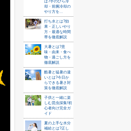
は?手のひら冷
却・前腕冷却の
やり方を...
打ち水とは?効
果・正しいやり
方・最適な時間
帯を徹底解説
大暑とは?意
味・由来・食べ
物・過ごし方を
徹底解説
酷暑と猛暑の違
いとは?今日か
らできる暑さ対
策を徹底解説
子供と一緒に楽
しむ昆虫採集!初
心者向け完全ガ
イド
夏の上手な水分
補給とは?正し