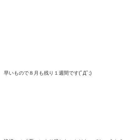
早いもので８月も残り１週間です(ﾟДﾟ;)