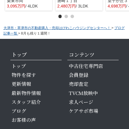
栗東市岡
唐崎１丁目
3,095万円
/ 4LDK
2,480万円
/ 3LDK
4,698万円
/
大津市・草津市の不動産購入・売却はびわこハウジングセンターへ！
>
ブログ
記事一覧
>
8月も残り１週間！
トップ
コンテンツ
トップ
中古住宅専門店
物件を探す
会員登録
更新情報
売却査定
最新物件情報
TVCM放映中
スタッフ紹介
求人ページ
ブログ
ケアサポ市場
お客様の声