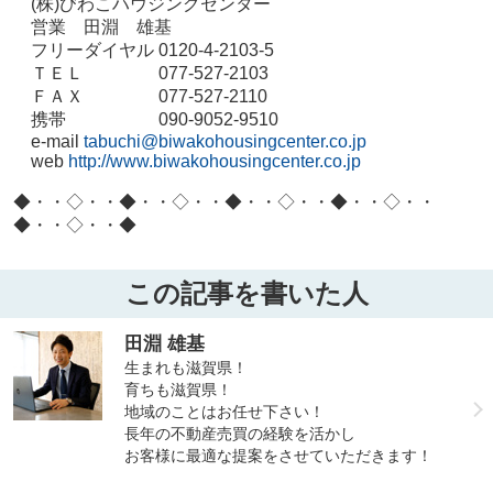
(
株
)
びわこハウジングセンター
営業 田淵 雄基
フリーダイヤル
0120-4-2103-5
ＴＥＬ
077-527-2103
ＦＡＸ
077-527-2110
携帯
090-9052-9510
e-mail
tabuchi@biwakohousingcenter.co.jp
web
http://www.biwakohousingcenter.co.jp
◆・・◇・・◆・・◇・・◆・・◇・・◆・・◇・・
◆・・◇・・◆
この記事を書いた人
田淵 雄基
生まれも滋賀県！
育ちも滋賀県！
地域のことはお任せ下さい！
長年の不動産売買の経験を活かし
お客様に最適な提案をさせていただきます！