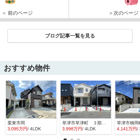
＜ 前のページ
＞次のページ
ブログ記事一覧を見る
おすすめ物件
栗東市岡
草津市草津町 ３期１号地
3,095万円
/ 4LDK
3,998万円
/ 4LDK
4,141万円
/