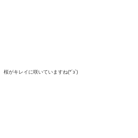
桜がキレイに咲いていますね(*´з`)