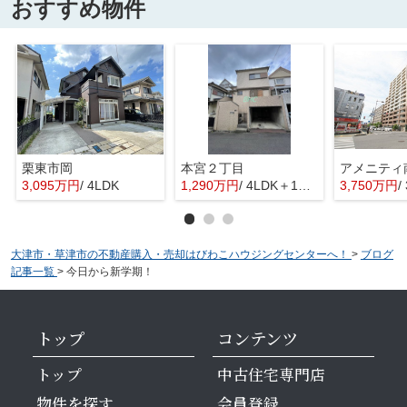
おすすめ物件
栗東市岡
本宮２丁目
3,095万円
/ 4LDK
1,290万円
/ 4LDK＋1S(納戸)
3,750万円
/
大津市・草津市の不動産購入・売却はびわこハウジングセンターへ！
>
ブログ
記事一覧
>
今日から新学期！
トップ
コンテンツ
トップ
中古住宅専門店
物件を探す
会員登録