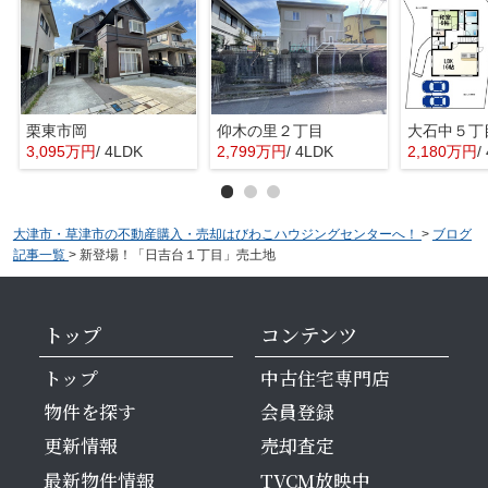
栗東市岡
仰木の里２丁目
大石中５丁
3,095万円
/ 4LDK
2,799万円
/ 4LDK
2,180万円
/
大津市・草津市の不動産購入・売却はびわこハウジングセンターへ！
>
ブログ
記事一覧
>
新登場！「日吉台１丁目」売土地
トップ
コンテンツ
トップ
中古住宅専門店
物件を探す
会員登録
更新情報
売却査定
最新物件情報
TVCM放映中