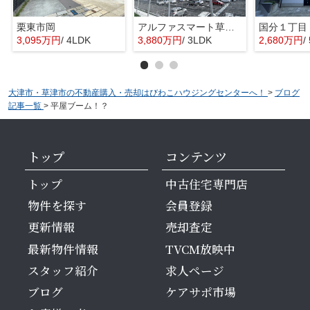
栗東市岡
アルファスマート草津新浜町
国分１丁目
3,095万円
/ 4LDK
3,880万円
/ 3LDK
2,680万円
/
大津市・草津市の不動産購入・売却はびわこハウジングセンターへ！
>
ブログ
記事一覧
>
平屋ブーム！？
トップ
コンテンツ
トップ
中古住宅専門店
物件を探す
会員登録
更新情報
売却査定
最新物件情報
TVCM放映中
スタッフ紹介
求人ページ
ブログ
ケアサポ市場