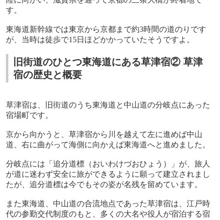
す。
東海道新幹線では東京から京都まで約
3
時間の道のりです
が、当時は徒歩で
15
日ほどかかっていたそうですよ。
旧街道のひとつ東海道にある草津宿② 草津
宿の歴史と概要
草津宿は、旧街道のうち東海道と中山道の分岐点にあった
宿場町です。
京から向かうと、草津宿から川を越えて左に進めば中山
道、右に曲がって海側に向かえば東海道へと進めました。
分岐点には「追分道標（おいわけづおひょう）」が、旅人
が道に迷わず安全に旅ができるように願って建立されまし
たが、追分道標は今でもその姿が名残を留めています。
また東海道、中山道の合流地点であった草津宿は、江戸時
代の参勤交代制度のもと、多くの大名や役人が宿泊する宿