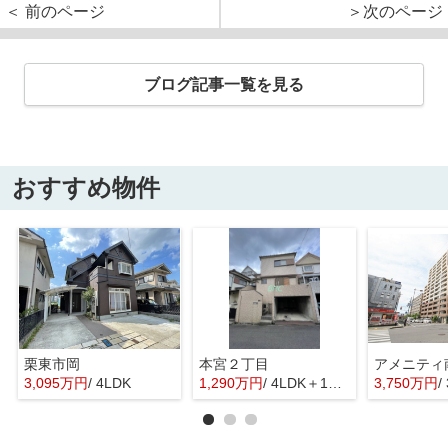
＜ 前のページ
＞次のページ
ブログ記事一覧を見る
おすすめ物件
栗東市岡
本宮２丁目
3,095万円
/ 4LDK
1,290万円
/ 4LDK＋1S(納戸)
3,750万円
/