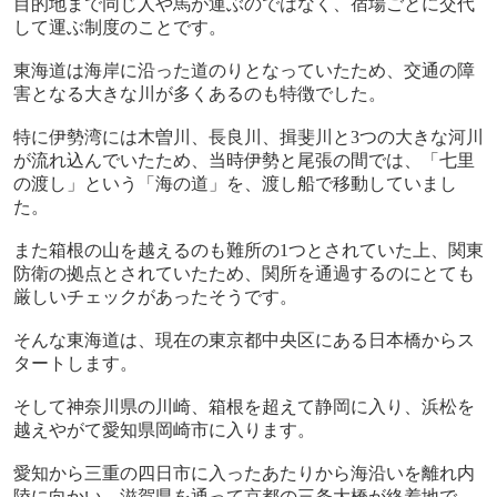
目的地まで同じ人や馬が運ぶのではなく、宿場ごとに交代
して運ぶ制度のことです。
東海道は海岸に沿った道のりとなっていたため、交通の障
害となる大きな川が多くあるのも特徴でした。
特に伊勢湾には木曽川、長良川、揖斐川と
3
つの大きな河川
が流れ込んでいたため、当時伊勢と尾張の間では、「七里
の渡し」という「海の道」を、渡し船で移動していまし
た。
また箱根の山を越えるのも難所の
1
つとされていた上、関東
防衛の拠点とされていたため、関所を通過するのにとても
厳しいチェックがあったそうです。
そんな東海道は、現在の東京都中央区にある日本橋からス
タートします。
そして神奈川県の川崎、箱根を超えて静岡に入り、浜松を
越えやがて愛知県岡崎市に入ります。
愛知から三重の四日市に入ったあたりから海沿いを離れ内
陸に向かい、滋賀県を通って京都の三条大橋が終着地で