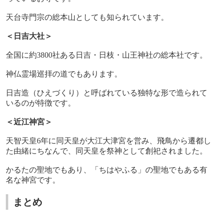
天台寺門宗の総本山としても知られています。
＜日吉大社＞
全国に約
3800
社ある日吉・日枝・山王神社の総本社です。
神仏霊場巡拝の道でもあります。
日吉造（ひえづくり）と呼ばれている独特な形で造られて
いるのが特徴です。
＜近江神宮＞
天智天皇
6
年に同天皇が大江大津宮を営み、飛鳥から
遷
都し
た由緒にちなんで、同天皇を祭神として創祀されました。
かるたの聖地でもあり、「ちはやふる」の聖地でもある有
名な神宮です。
まとめ