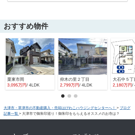
おすすめ物件
栗東市岡
仰木の里２丁目
大石中５丁
3,095万円
/ 4LDK
2,799万円
/ 4LDK
2,180万円
/
大津市・草津市の不動産購入・売却はびわこハウジングセンターへ！
>
ブログ
記事一覧
>
大津市で御朱印巡り！御朱印をもらえるオススメのお寺は？