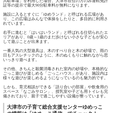
共駐車場」を利用した場合、大津市在住の方のみ運転免許
証等の提示で最大90分駐車料が無料になります。
施設に入るとすぐに「ゆめランド」と呼ばれる広場があ
り、この広場はみんなで体操をしたりと、多目的に利用さ
れています。
右手に進むと「はいはいランド」と呼ばれる仕切られたエ
リアがあり、0歳～1歳のまだ歩けない小さな子どもが安心
して遊ぶことが出来ます。
一番人気の大型遊具は、木のすべり台と木の砂場で、雨の
日もアスレチックのように、木のぬくもりに触れながら思
いっきり遊べます。
その他、きちんと殺菌消毒された室内の砂場や、本格的な
ごっこ遊びが楽しめる「ごっこハウス」があり、施設内は
様々な遊びが楽しめるようになっているのも魅力的です。
しかも、育児相談ができる「語り合いの部屋」や飲食用の
スペース「なごみサロン」、授乳室や子ども用トイレも完
備されており、親子で過ごしやすい設備が整っています。
大津市の子育て総合支援センターゆめっこ