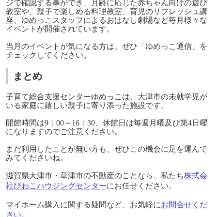
ジで確認する事ができ、月齢に応じた赤ちゃん向けの遊び
教室や、親子で楽しめる料理教室、育児のリフレッシュ講
座、ゆめっこスタッフによるおはなし劇場など毎月様々な
イベントが開催されています。
当月のイベントが気になる方は、ぜひ「ゆめっこ通信」を
チェックしてください。
まとめ
子育て総合支援センターゆめっこは、大津市の未就学児が
いる家庭に嬉しい親子に寄り添った施設です。
開館時間は9：00～16：30、休館日は毎週月曜及び第4日曜
になりますのでご注意ください。
まだ利用したことが無い方も、ぜひこの機会に足を運んで
みてくださいね。
滋賀県大津市・草津市の不動産のことなら、私たち
株式会
社びわこハウジングセンター
にお任せください。
マイホーム購入に関する疑問など、お気軽に
お問合せくだ
さい
。