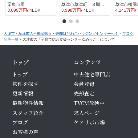
栗東市岡
草津市草津町 ３期１号地
3,095万円
/ 4LDK
3,998万円
/ 4LDK
4,141万円
/
大津市・草津市の不動産購入・売却はびわこハウジングセンターへ！
>
ブログ
記事一覧
>
大津市の「子育て総合支援センターゆめっこ」について
トップ
コンテンツ
トップ
中古住宅専門店
物件を探す
会員登録
更新情報
売却査定
最新物件情報
TVCM放映中
スタッフ紹介
求人ページ
ブログ
ケアサポ市場
お客様の声