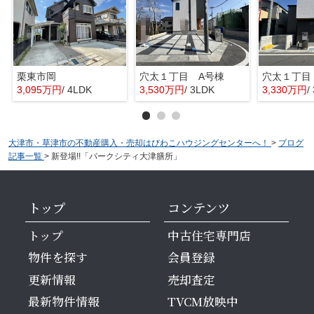
栗東市岡
穴太１丁目 A号棟
穴太１丁目
3,095万円
/ 4LDK
3,530万円
/ 3LDK
3,330万円
/
大津市・草津市の不動産購入・売却はびわこハウジングセンターへ！
>
ブログ
記事一覧
>
新登場!!「パークシティ大津膳所」
トップ
コンテンツ
トップ
中古住宅専門店
物件を探す
会員登録
更新情報
売却査定
最新物件情報
TVCM放映中