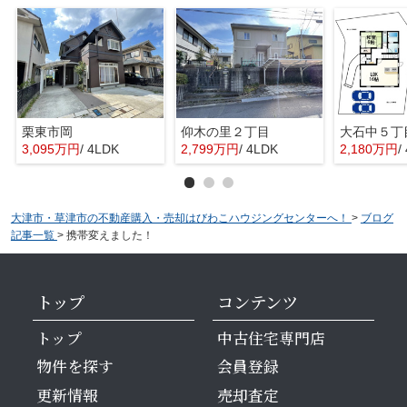
栗東市岡
仰木の里２丁目
大石中５丁
3,095万円
/ 4LDK
2,799万円
/ 4LDK
2,180万円
/
大津市・草津市の不動産購入・売却はびわこハウジングセンターへ！
>
ブログ
記事一覧
>
携帯変えました！
トップ
コンテンツ
トップ
中古住宅専門店
物件を探す
会員登録
更新情報
売却査定