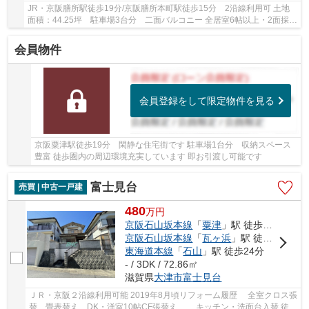
JR・京阪膳所駅徒歩19分/京阪膳所本町駅徒歩15分 2沿線利用可 土地
面積：44.25坪 駐車場3台分 二面バルコニー 全居室6帖以上・2面採光
で陽当たり・通風良好です 【令和8年7月内装リ...
会員物件
会員登録をして限定物件を見る
京阪粟津駅徒歩19分 閑静な住宅街です 駐車場1台分 収納スペース
豊富 徒歩圏内の周辺環境充実しています 即お引渡し可能です
富士見台
売買 | 中古一戸建
480
万
円
京阪石山坂本線
「
粟津
」駅 徒歩16分
京阪石山坂本線
「
瓦ヶ浜
」駅 徒歩20分
東海道本線
「
石山
」駅 徒歩24分
- / 3DK / 72.86㎡
滋賀県
大津市
富士見台
ＪＲ・京阪２沿線利用可能 2019年8月頃リフォーム履歴 全室クロス張
替、畳表替え、DK・洋室10帖CF張替え、 キッチン・洗面台入替 徒歩