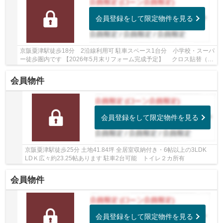
会員登録をして限定物件を見る
京阪粟津駅徒歩18分 2沿線利用可 駐車スペース1台分 小学校・スーパ
ー徒歩圏内です 【2026年5月末リフォーム完成予定】 クロス貼替（1
階壁・天井、LDK・洗面・トイレ・廊下、2階洋...
会員物件
会員登録をして限定物件を見る
京阪粟津駅徒歩25分 土地41.84坪 全居室収納付き・6帖以上の3LDK
LDＫ広々約23.25帖あります 駐車2台可能 トイレ２カ所有
会員物件
会員登録をして限定物件を見る