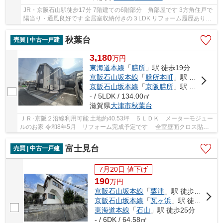
JR・京阪石山駅徒歩17分 7階建ての6階部分 角部屋です 3方角住戸で
陽当り・通風良好です 全居室収納付きの３LDK リフォーム履歴ありま
す
秋葉台
売買 | 中古一戸建
3,180
万
円
東海道本線
「
膳所
」駅 徒歩19分
京阪石山坂本線
「
膳所本町
」駅 徒歩16分
京阪石山坂本線
「
京阪膳所
」駅 徒歩19分
- / 5LDK / 134.00㎡
滋賀県
大津市
秋葉台
ＪＲ･京阪２沿線利用可能 土地約40.53坪 ５ＬＤＫ メーターモジュー
ルのお家 令和8年5月 リフォーム完成予定です 全室壁面クロス貼
替、1階洗面台･トイレ新調、畳表替え、襖貼替 ...
富士見台
売買 | 中古一戸建
7月20日 値下げ
190
万
円
京阪石山坂本線
「
粟津
」駅 徒歩18分
京阪石山坂本線
「
瓦ヶ浜
」駅 徒歩18分
東海道本線
「
石山
」駅 徒歩25分
- / 6DK / 64.58㎡