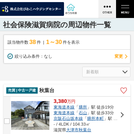
社会保険滋賀病院の周辺物件一覧
38
1～30
該当物件数
件
件を表示
変更
絞り込み条件：
なし
秋葉台
売買 | 中古一戸建
3,380
万
円
東海道本線
「
膳所
」駅 徒歩19分
東海道本線
「
石山
」駅 徒歩33分
京阪石山坂本線
「
膳所本町
」駅 徒歩15分
- / 4LDK / 104.33㎡
滋賀県
大津市
秋葉台