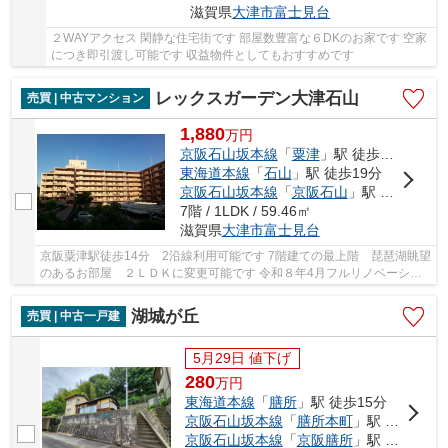
滋賀県
大津市
富士見台
２WAYアクセス 閑静な住宅街です 部屋数豊富な６DKのお家です 空家
につき即引渡し可能です 収益物件としてもおすすめです
レックスガーデン大津石山
売買 | 中古マンション
1,880
万
円
京阪石山坂本線
「
粟津
」駅 徒歩14分
東海道本線
「
石山
」駅 徒歩19分
京阪石山坂本線
「
京阪石山
」駅 徒歩19分
7階 / 1LDK / 59.46㎡
滋賀県
大津市
富士見台
京阪粟津駅徒歩14分 2沿線利用可能です 7階建ての最上階 琵琶湖眺望
のあるお部屋 ２ＬＤＫに変更可能です 令和８年4月フルリノベーショ
ン完了済みです 近隣商業施設充実しているの...
湖城が丘
売買 | 中古一戸建
5月29日 値下げ
280
万
円
東海道本線
「
膳所
」駅 徒歩15分
京阪石山坂本線
「
膳所本町
」駅 徒歩11分
京阪石山坂本線
「
京阪膳所
」駅 徒歩15分