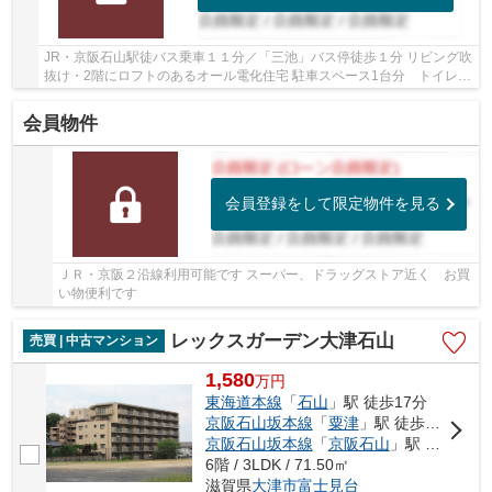
JR・京阪石山駅徒バス乗車１１分／「三池」バス停徒歩１分 リビング吹
抜け・2階にロフトのあるオール電化住宅 駐車スペース1台分 トイレ2
ヶ所あり 玄関・リビングにエコカラット 南...
会員物件
会員登録をして限定物件を見る
ＪＲ・京阪２沿線利用可能です スーパー、ドラッグストア近く お買
い物便利です
レックスガーデン大津石山
売買 | 中古マンション
1,580
万
円
東海道本線
「
石山
」駅 徒歩17分
京阪石山坂本線
「
粟津
」駅 徒歩13分
京阪石山坂本線
「
京阪石山
」駅 徒歩17分
6階 / 3LDK / 71.50㎡
滋賀県
大津市
富士見台