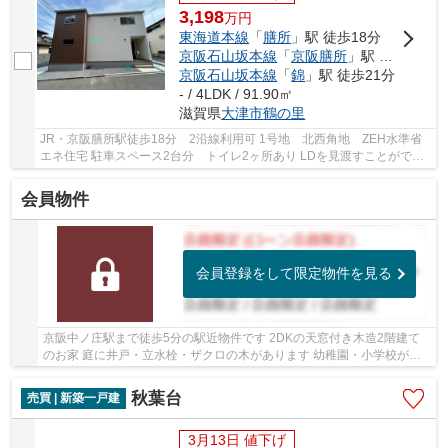
3,198
万
円
東海道本線
「
膳所
」駅 徒歩18分
京阪石山坂本線
「
京阪膳所
」駅 徒歩18分
京阪石山坂本線
「
錦
」駅 徒歩21分
- / 4LDK / 91.90㎡
滋賀県
大津市
鶴の里
JR・京阪膳所駅徒歩18分 2沿線利用可 1号地 北西角地 ZEH水準省
エネ住宅 駐車スペース2台分 トイレ2ヶ所あり LDを見渡すことができ
るペニンシュラキッチン採用 フラット35ｓ（金利...
会員物件
会員登録をして限定物件を見る
京阪中ノ庄駅まで徒歩5分の駅近物件です 2DKの天窓付き木造2階建て
のお家 庭に井戸・立水栓・ザクロの木があります 幼稚園・小学校が近
く子育て便利な立地です
秋葉台
売買 | 新築一戸建
3月13日 値下げ