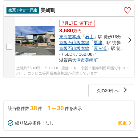
キッチン・洗面化粧台・トイレ交換 ◇フロアタイ...
美崎町
売買 | 中古一戸建
7月17日 値下げ
3,680
万
円
東海道本線
「
石山
」駅 徒歩16分
京阪石山坂本線
「
粟津
」駅 徒歩12分
京阪石山坂本線
「
瓦ヶ浜
」駅 徒歩17分
- / 5LDK / 162.08㎡
滋賀県
大津市
美崎町
土地約53.49坪 ５ＬＤＫ+店舗 ＪＲ・京阪２沿線利用可能です スー
パー、コンビニ等周辺商業施設が充実しています
次の30件へ
38
1～30
該当物件数
件
件を表示
変更
絞り込み条件：
なし