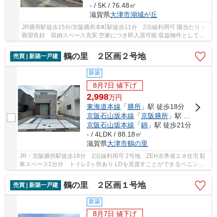
- / 5K / 76.48㎡
滋賀県
大津市
湖城が丘
JR膳所駅徒歩15分/京阪膳所本町駅徒歩11分 2沿線利用可 陽当たり・
眺望良好 収納スペース充実 空家につき即入居可能 収益物件としても
オススメです
鶴の里 ２区画２号地
売買 | 新築一戸建
新築
8月7日 値下げ
2,998
万
円
東海道本線
「
膳所
」駅 徒歩18分
京阪石山坂本線
「
京阪膳所
」駅 徒歩18分
京阪石山坂本線
「
錦
」駅 徒歩21分
- / 4LDK / 88.18㎡
滋賀県
大津市
鶴の里
JR・京阪膳所駅徒歩18分 2沿線利用可 2号地 ZEH水準省エネ住宅 駐
車スペース2台分 トイレ2ヶ所あり LDを見渡すことができるペニンシ
ュラキッチン採用 フラット35ｓ（金利Ａ）対応可
鶴の里 ２区画１号地
売買 | 新築一戸建
新築
8月7日 値下げ