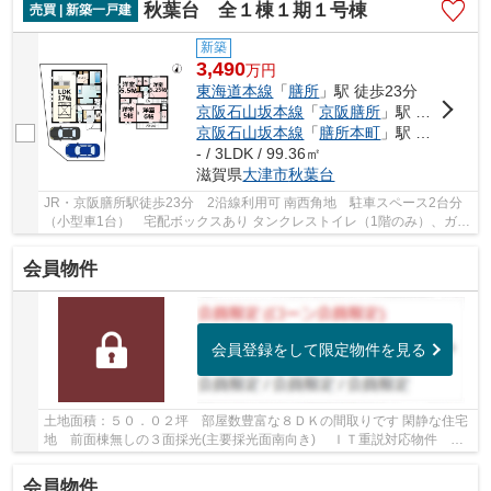
秋葉台 全１棟１期１号棟
売買 | 新築一戸建
新築
3,490
万
円
東海道本線
「
膳所
」駅 徒歩23分
京阪石山坂本線
「
京阪膳所
」駅 徒歩23分
京阪石山坂本線
「
膳所本町
」駅 徒歩19分
- / 3LDK / 99.36㎡
滋賀県
大津市
秋葉台
JR・京阪膳所駅徒歩23分 2沿線利用可 南西角地 駐車スペース2台分
（小型車1台） 宅配ボックスあり タンクレストイレ（1階のみ）、ガス
乾燥機乾太くん、ペニンシュラキッチン採用の...
会員物件
会員登録をして限定物件を見る
土地面積：５０．０２坪 部屋数豊富な８ＤＫの間取りです 閑静な住宅
地 前面棟無しの３面採光(主要採光面南向き) ＩＴ重説対応物件 駐
車１台可能 空家につき即引渡し可能 ♦２０...
会員物件