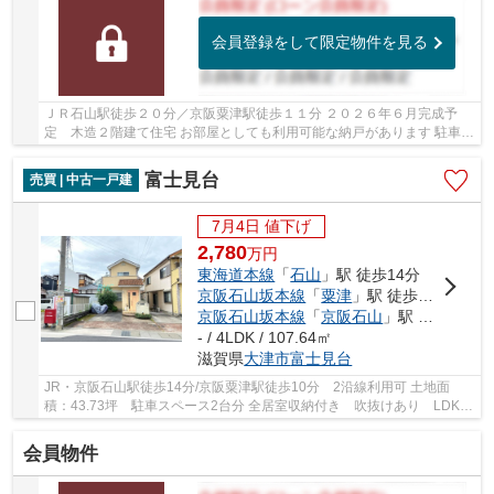
会員登録をして限定物件を見る
ＪＲ石山駅徒歩２０分／京阪粟津駅徒歩１１分 ２０２６年６月完成予
定 木造２階建て住宅 お部屋としても利用可能な納戸があります 駐車１
台可能 トイレ２ヶ所あり 周辺環境充実して...
富士見台
売買 | 中古一戸建
7月4日 値下げ
2,780
万
円
東海道本線
「
石山
」駅 徒歩14分
京阪石山坂本線
「
粟津
」駅 徒歩10分
京阪石山坂本線
「
京阪石山
」駅 徒歩14分
- / 4LDK / 107.64㎡
滋賀県
大津市
富士見台
JR・京阪石山駅徒歩14分/京阪粟津駅徒歩10分 2沿線利用可 土地面
積：43.73坪 駐車スペース2台分 全居室収納付き 吹抜けあり LDK
広々約19.5帖 4年前に給湯器交換、半年前にトイレ・...
会員物件