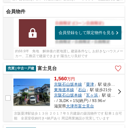
圏内に商業施設充実しています
会員物件
会員登録をして限定物件を見る
約68.9坪 角地 解体後の更地渡し 建築条件なし お好きなハウスメー
カー、工務店で建築できます 陽当たり良好です
富士見台
売買 | 中古一戸建
1,560
万
円
京阪石山坂本線
「
粟津
」駅 徒歩13分
東海道本線
「
石山
」駅 徒歩21分
京阪石山坂本線
「
瓦ヶ浜
」駅 徒歩16分
- / 3LDK＋1S(納戸) / 93.96㎡
滋賀県
大津市
富士見台
京阪粟津駅徒歩１３分 ２０１７年５月建築の築浅物件です 駐車１台可
能 全居室収納付き+納戸あり 周辺商業施設が充実しています