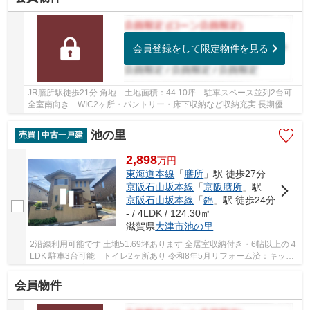
会員登録をして限定物件を見る
JR膳所駅徒歩21分 角地 土地面積：44.10坪 駐車スペース並列2台可
全室南向き WIC2ヶ所・パントリー・床下収納など収納充実 長期優良
住宅 フラット35ｓ利用可 生活施設や遊び場が...
池の里
売買 | 中古一戸建
2,898
万
円
東海道本線
「
膳所
」駅 徒歩27分
京阪石山坂本線
「
京阪膳所
」駅 徒歩27分
京阪石山坂本線
「
錦
」駅 徒歩24分
- / 4LDK / 124.30㎡
滋賀県
大津市
池の里
2沿線利用可能です 土地51.69坪あります 全居室収納付き・6帖以上の４
LDK 駐車3台可能 トイレ2ヶ所あり 令和8年5月リフォーム済：キッチ
ン新調、全居室クロス張替
会員物件