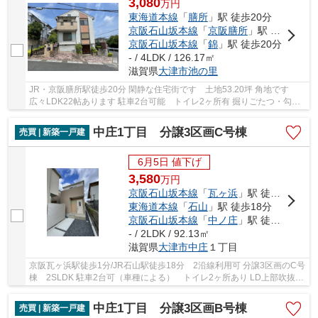
3,080
万
円
東海道本線
「
膳所
」駅 徒歩20分
京阪石山坂本線
「
京阪膳所
」駅 徒歩20分
京阪石山坂本線
「
錦
」駅 徒歩20分
- / 4LDK / 126.17㎡
滋賀県
大津市
池の里
JR・京阪膳所駅徒歩20分 閑静な住宅街です 土地53.20坪 角地です
広々LDK22帖あります 駐車2台可能 トイレ2ヶ所有 掘りごたつ・勾配
天井・ロフトあります 耐震等級３取得
中庄1丁目 分譲3区画C号棟
売買 | 新築一戸建
6月5日 値下げ
3,580
万
円
京阪石山坂本線
「
瓦ヶ浜
」駅 徒歩1分
東海道本線
「
石山
」駅 徒歩18分
京阪石山坂本線
「
中ノ庄
」駅 徒歩6分
- / 2LDK / 92.13㎡
滋賀県
大津市
中庄
１丁目
京阪瓦ヶ浜駅徒歩1分/JR石山駅徒歩18分 2沿線利用可 分譲3区画のC号
棟 2SLDK 駐車2台可（車種による） トイレ2ヶ所あり LD上部吹抜
け LD床暖房あり 収納スペース充実
中庄1丁目 分譲3区画B号棟
売買 | 新築一戸建