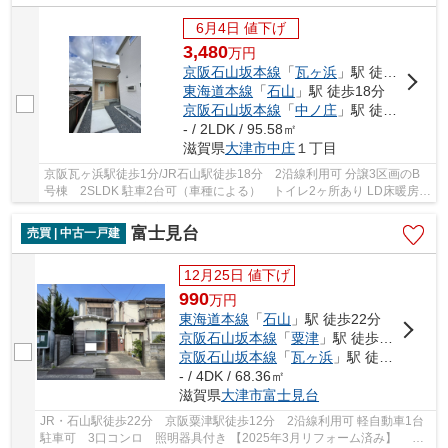
6月4日 値下げ
3,480
万
円
京阪石山坂本線
「
瓦ヶ浜
」駅 徒歩1分
東海道本線
「
石山
」駅 徒歩18分
京阪石山坂本線
「
中ノ庄
」駅 徒歩6分
- / 2LDK / 95.58㎡
滋賀県
大津市
中庄
１丁目
京阪瓦ヶ浜駅徒歩1分/JR石山駅徒歩18分 2沿線利用可 分譲3区画のB
号棟 2SLDK 駐車2台可（車種による） トイレ2ヶ所あり LD床暖房あ
り 収納スペース充実
富士見台
売買 | 中古一戸建
12月25日 値下げ
990
万
円
東海道本線
「
石山
」駅 徒歩22分
京阪石山坂本線
「
粟津
」駅 徒歩12分
京阪石山坂本線
「
瓦ヶ浜
」駅 徒歩16分
- / 4DK / 68.36㎡
滋賀県
大津市
富士見台
JR・石山駅徒歩22分 京阪粟津駅徒歩12分 2沿線利用可 軽自動車1台
駐車可 3口コンロ 照明器具付き 【2025年3月リフォーム済み】 ◇