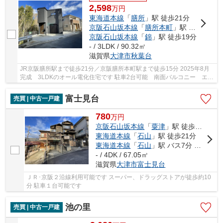
2,598
万
円
東海道本線
「
膳所
」駅 徒歩21分
京阪石山坂本線
「
膳所本町
」駅 徒歩15分
京阪石山坂本線
「
錦
」駅 徒歩19分
- / 3LDK / 90.32㎡
滋賀県
大津市
秋葉台
JR京阪膳所駅まで徒歩21分／京阪膳所本町駅まで徒歩15分 2025年8月
完成 3LDKのオール電化住宅です 駐車2台可能 南面バルコニー エコ
キュート搭載 全居室収納付き WICあり 全居...
富士見台
売買 | 中古一戸建
780
万
円
京阪石山坂本線
「
粟津
」駅 徒歩13分
東海道本線
「
石山
」駅 徒歩21分
東海道本線
「
石山
」駅 バス7分 「上別保」 停歩6分
- / 4DK / 67.05㎡
滋賀県
大津市
富士見台
ＪＲ･京阪２沿線利用可能です スーパー、ドラッグストアが徒歩約10
分 駐車１台可能です
池の里
売買 | 中古一戸建