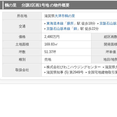
鶴の里 分譲2区画1号地
の物件概要
所在地
滋賀県
大津市
鶴の里
東海道本線
「
膳所
」駅 徒歩18分
京阪石山坂
交通
京阪石山坂本線
「
錦
」駅 徒歩22分
価格
2,480万円
総区画
土地面積
169.83㎡
開発面
坪数
51.37坪
坪単価
種別
売地
地目/地
株式会社びわこハウジングセンター
滋賀県大
取扱会社
滋賀県知事 (5) 第2949号
全国宅地建物取引