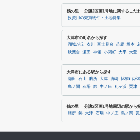
鶴の里 分譲2区画1号地に関するこだ
投資用の売買物件・土地特集
大津市の町名から探す
湖城が丘
衣川
富士見台
苗鹿
坂本
秋葉台
瀬田
神領
小関町
大平
大萱
大津市にある駅から探す
瀬田
石山
膳所
大津
唐崎
比叡山坂
島ノ関
石場
錦
中ノ庄
瓦ヶ浜
粟津
鶴の里 分譲2区画1号地周辺の駅から
膳所
錦
大津
石場
中ノ庄
島ノ関
瓦