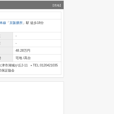
【売地】
本線
「
京阪膳所
」駅 徒歩18分
数
-
積
-
48.28万円
勢
宅地 /高台
津市湖城が丘2-11
TEL:0120421035
業保証協会