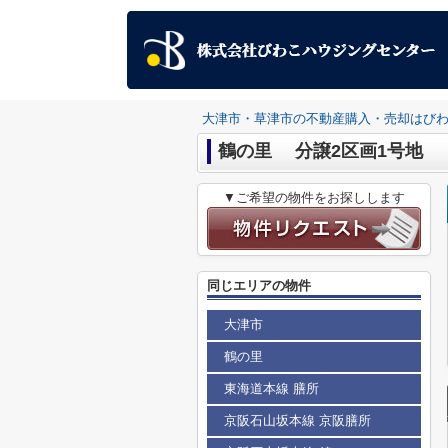
大津市・草津市の不動産購入・売却はび
鶴の里 分譲2区画1号地
▼ご希望の物件をお探しします
同じエリアの物件
大津市
鶴の里
東海道本線 膳所
京阪石山坂本線 京阪膳所