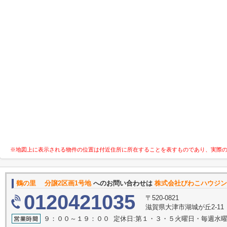
※地図上に表示される物件の位置は付近住所に所在することを表すものであり、実際
鶴の里 分譲2区画1号地
へのお問い合わせは
株式会社びわこハウジン
0120421035
〒520-0821
滋賀県大津市湖城が丘2-11
９：００～１９：００ 定休日:第１・３・５火曜日・毎週水