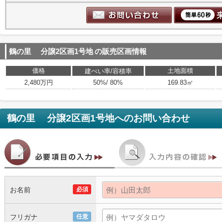
鶴の里 分譲2区画1号地
の販売区画情報
価格
土地面積
建ぺい率/容積率
2,480万円
50%/ 80%
169.83㎡
鶴の里 分譲2区画1号地
へのお問い合わせ
お名前
必須
フリガナ
任意