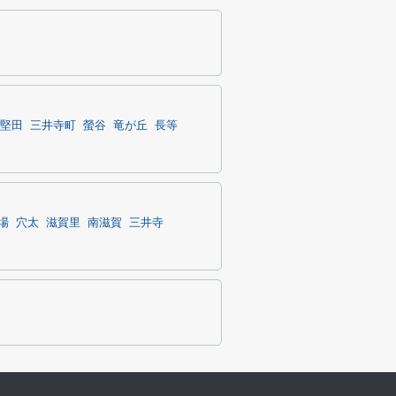
堅田
三井寺町
螢谷
竜が丘
長等
場
穴太
滋賀里
南滋賀
三井寺