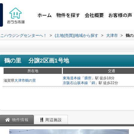
ホーム
物件を探す
会社概要
お客様の声
わこハウジングセンターへ！
>
(土地(売買))地域から探す
>
大津市
>
鶴の
鶴の里 分譲2区画1号地
所在地
交通
東海道本線
「
膳所
」駅 徒歩18分
滋賀県
大津市
鶴の里
京阪石山坂本線
「
錦
」駅 徒歩22分
物件情報
周辺施設