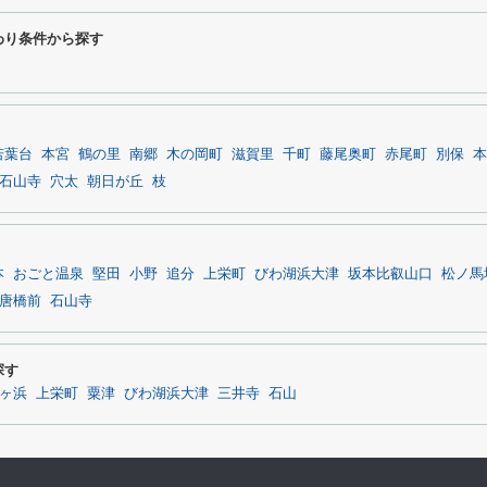
わり条件から探す
若葉台
本宮
鶴の里
南郷
木の岡町
滋賀里
千町
藤尾奥町
赤尾町
別保
本
石山寺
穴太
朝日が丘
枝
本
おごと温泉
堅田
小野
追分
上栄町
びわ湖浜大津
坂本比叡山口
松ノ馬
唐橋前
石山寺
探す
ヶ浜
上栄町
粟津
びわ湖浜大津
三井寺
石山