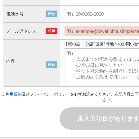
電話番号
任意
メールアドレス
必須
【鶴の里 分譲2区画1号地へのお問い合
内容
任意
※
利用規約
及び
プライバシーポリシー
を必ずお読みください。左記内容に同
さい。
未入力項目がありま