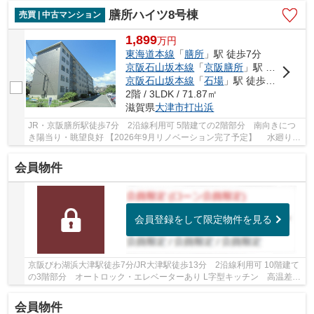
膳所ハイツ8号棟
売買 | 中古マンション
1,899
万
円
東海道本線
「
膳所
」駅 徒歩7分
京阪石山坂本線
「
京阪膳所
」駅 徒歩7分
京阪石山坂本線
「
石場
」駅 徒歩10分
2階 / 3LDK / 71.87㎡
滋賀県
大津市
打出浜
JR・京阪膳所駅徒歩7分 2沿線利用可 5階建ての2階部分 南向きにつ
き陽当り・眺望良好 【2026年9月リノベーション完了予定】 水廻り交
換、壁・床貼替、建具交換など他 小学校・スー...
会員物件
会員登録をして限定物件を見る
京阪びわ湖浜大津駅徒歩7分/JR大津駅徒歩13分 2沿線利用可 10階建て
の3階部分 オートロック・エレベーターあり L字型キッチン 高温差湯
式 クッションフロア 続き和室 小学校・ス...
会員物件