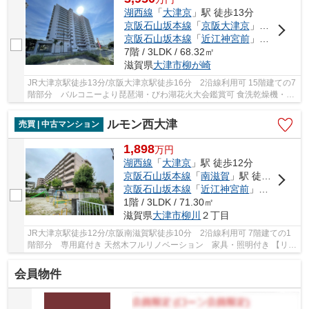
湖西線
「
大津京
」駅 徒歩13分
京阪石山坂本線
「
京阪大津京
」駅 徒歩16分
京阪石山坂本線
「
近江神宮前
」駅 徒歩14分
7階 / 3LDK / 68.32㎡
滋賀県
大津市
柳が崎
JR大津京駅徒歩13分/京阪大津京駅徒歩16分 2沿線利用可 15階建ての7
階部分 バルコニーより琵琶湖・びわ湖花火大会鑑賞可 食洗乾燥機・浴
室乾燥機・追焚機能など設備充実 24時間ゴミ...
ルモン西大津
売買 | 中古マンション
1,898
万
円
湖西線
「
大津京
」駅 徒歩12分
京阪石山坂本線
「
南滋賀
」駅 徒歩10分
京阪石山坂本線
「
近江神宮前
」駅 徒歩11分
1階 / 3LDK / 71.30㎡
滋賀県
大津市
柳川
２丁目
JR大津京駅徒歩12分/京阪南滋賀駅徒歩10分 2沿線利用可 7階建ての1
階部分 専用庭付き 天然木フルリノベーション 家具・照明付き 【リノ
ベーション】2026年6月25日完成 キッチン・...
会員物件