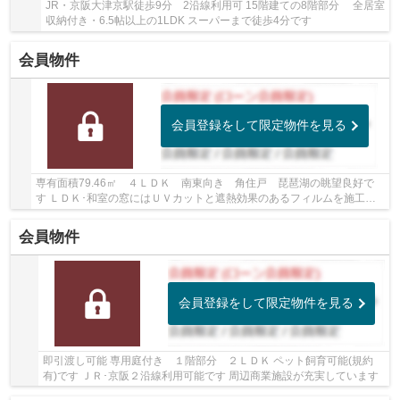
JR・京阪大津京駅徒歩9分 2沿線利用可 15階建ての8階部分 全居室
収納付き・6.5帖以上の1LDK スーパーまで徒歩4分です
会員物件
会員登録をして限定物件を見る
専有面積79.46㎡ ４ＬＤＫ 南東向き 角住戸 琵琶湖の眺望良好で
す ＬＤＫ･和室の窓にはＵＶカットと遮熱効果のあるフィルムを施工済
みです ディスポーザー、床暖房等設備が充実し...
会員物件
会員登録をして限定物件を見る
即引渡し可能 専用庭付き １階部分 ２ＬＤＫ ペット飼育可能(規約
有)です ＪＲ･京阪２沿線利用可能です 周辺商業施設が充実しています