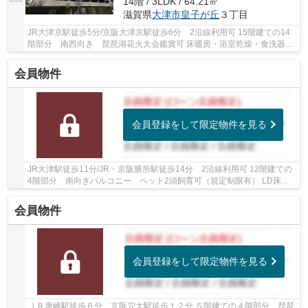
14階 / 3LDK / 64.21㎡
滋賀県
大津市
皇子が丘
３丁目
JR大津京駅徒歩5分/京阪大津京駅徒歩6分 2沿線利用可 15階建ての14
階部分 南西向き 琵琶湖花火大会鑑賞可 床暖房・浴室乾燥・食洗器・
家具・照明付き ペット飼育可 スーパー・コン...
会員物件
会員登録をして限定物件を見る
JR大津駅徒歩11分/JR・京阪膳所駅徒歩14分 2沿線利用可 12階建ての
4階部分 南向きバルコニー ペット2頭飼育可（規定制限有） LD床暖
房・食洗乾燥機・浴室乾燥機・スロップシンクな...
会員物件
会員登録をして限定物件を見る
ＪＲ唐崎駅徒歩６分 京阪穴太駅徒歩１２分 ５階建ての４階部分 琵琶