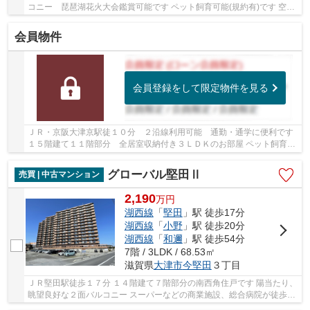
コニー 琵琶湖花火大会鑑賞可能です ペット飼育可能(規約有)です 空家
につき即お引渡しできます 令和3年10月 給...
会員物件
会員登録をして限定物件を見る
ＪＲ・京阪大津京駅徒１０分 ２沿線利用可能 通勤・通学に便利です
１５階建て１１階部分 全居室収納付き３ＬＤＫのお部屋 ペット飼育可
能(規約有) 共用施設が充実しています 南東...
グローバル堅田Ⅱ
売買 | 中古マンション
2,190
万
円
湖西線
「
堅田
」駅 徒歩17分
湖西線
「
小野
」駅 徒歩20分
湖西線
「
和邇
」駅 徒歩54分
7階 / 3LDK / 68.53㎡
滋賀県
大津市
今堅田
３丁目
ＪＲ堅田駅徒歩１７分 １４階建て７階部分の南西角住戸です 陽当たり、
眺望良好な２面バルコニー スーパーなどの商業施設、総合病院が徒歩圏
内です 【２０２６年７下旬新規リノベーシ...