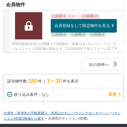
会員物件
会員登録をして限定物件を見る
JR堅田駅徒歩5分 12階建ての9階部分 南東向きバルコニー リビング・
バルコニーより琵琶湖が望めます 【2026年8月下旬リフォーム完了予
定】 間取り変更（3SLDK→2SLDK）、洗面化粧台...
次の30件へ
180
1～30
該当物件数
件
件を表示
変更
絞り込み条件：
なし
大津市・草津市の不動産購入・売却はびわこハウジングセンターへ！
>
(マン
ション(売買))地域から探す
>
大津市のマンション(売買)