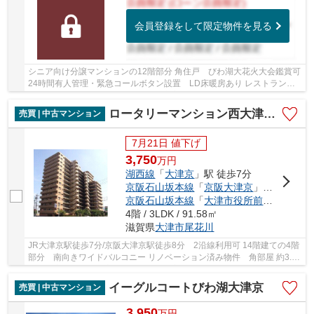
会員登録をして限定物件を見る
シニア向け分譲マンションの12階部分 角住戸 びわ湖大花火大会鑑賞可
24時間有人管理・緊急コールボタン設置 LD床暖房あり レストラン・
大浴場・ホビールームなど共用施設充実 ペッ...
ロータリーマンション西大津Ⅲ番館
売買 | 中古マンション
7月21日 値下げ
3,750
万
円
湖西線
「
大津京
」駅 徒歩7分
京阪石山坂本線
「
京阪大津京
」駅 徒歩8分
京阪石山坂本線
「
大津市役所前
」駅 徒歩1
4階 / 3LDK / 91.58㎡
滋賀県
大津市
尾花川
JR大津京駅徒歩7分/京阪大津京駅徒歩8分 2沿線利用可 14階建ての4階
部分 南向きワイドバルコニー リノベーション済み物件 角部屋 約3.8
帖の書斎あり LDK広々18.5帖 全居室収納付...
イーグルコートびわ湖大津京
売買 | 中古マンション
3,950
万
円