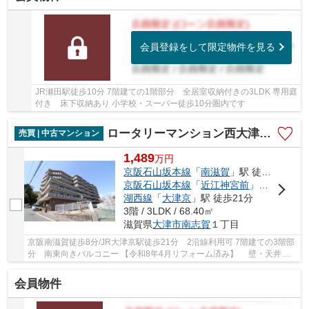
会員登録をして限定物件を見る
JR瀬田駅徒歩10分 7階建ての1階部分 全居室収納付きの3LDK 専用庭
付き 床下収納あり 小学校・スーパー徒歩10分圏内です
ロータリーマンション西大津ラクス・ヒルズ
売買 | 中古マンション
1,489
万
円
京阪石山坂本線
「
南滋賀
」駅 徒歩8分
京阪石山坂本線
「
近江神宮前
」駅 徒歩14分
湖西線
「
大津京
」駅 徒歩21分
3階 / 3LDK / 68.40㎡
滋賀県
大津市
南志賀
１丁目
京阪南滋賀徒歩8分/JR大津京駅徒歩21分 2沿線利用可 7階建ての3階部
分 南東向きバルコニー 【令和8年4月リフォーム済み】 壁・天井ク
ロス全面張替え、洋室2部屋床：カーペット張替...
会員物件