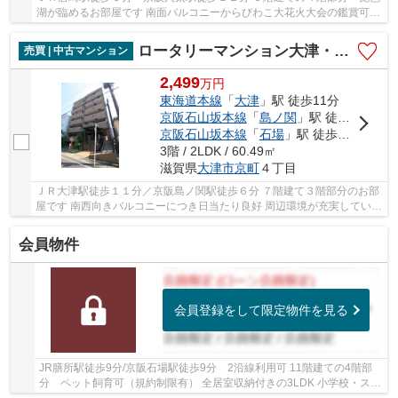
湖が臨めるお部屋です 南面バルコニーからびわこ大花火大会の鑑賞可能
全居室収納付き３ＬＤＫの間取りです
ロータリーマンション大津・京町
売買 | 中古マンション
2,499
万
円
東海道本線
「
大津
」駅 徒歩11分
京阪石山坂本線
「
島ノ関
」駅 徒歩6分
京阪石山坂本線
「
石場
」駅 徒歩7分
3階 / 2LDK / 60.49㎡
滋賀県
大津市
京町
４丁目
ＪＲ大津駅徒歩１１分／京阪島ノ関駅徒歩６分 ７階建て３階部分のお部
屋です 南西向きバルコニーにつき日当たり良好 周辺環境が充実していま
す ２０２６年９月にリノベーション完了予...
会員物件
会員登録をして限定物件を見る
JR膳所駅徒歩9分/京阪石場駅徒歩9分 2沿線利用可 11階建ての4階部
分 ペット飼育可（規約制限有） 全居室収納付きの3LDK 小学校・スー
パー徒歩10分圏内です