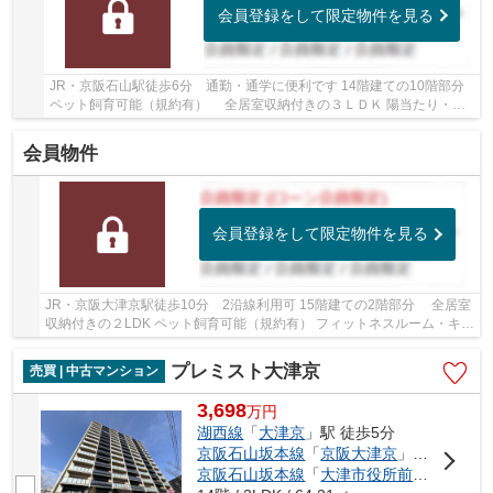
会員登録をして限定物件を見る
JR・京阪石山駅徒歩6分 通勤・通学に便利です 14階建ての10階部分
ペット飼育可能（規約有） 全居室収納付きの３ＬＤＫ 陽当たり・眺
望良好です
会員物件
会員登録をして限定物件を見る
JR・京阪大津京駅徒歩10分 2沿線利用可 15階建ての2階部分 全居室
収納付きの２LDK ペット飼育可能（規約有） フィットネスルーム・キッ
ズルーム等、共用施設充実しています
プレミスト大津京
売買 | 中古マンション
3,698
万
円
湖西線
「
大津京
」駅 徒歩5分
京阪石山坂本線
「
京阪大津京
」駅 徒歩6分
京阪石山坂本線
「
大津市役所前
」駅 徒歩1