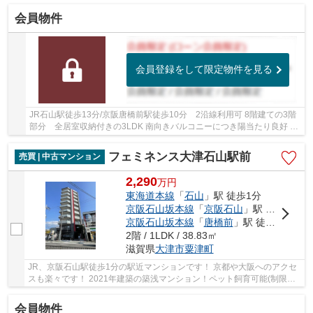
会員物件
会員登録をして限定物件を見る
JR石山駅徒歩13分/京阪唐橋前駅徒歩10分 2沿線利用可 8階建ての3階
部分 全居室収納付きの3LDK 南向きバルコニーにつき陽当たり良好 小
学校・スーパー徒歩10分圏内です
フェミネンス大津石山駅前
売買 | 中古マンション
2,290
万
円
東海道本線
「
石山
」駅 徒歩1分
京阪石山坂本線
「
京阪石山
」駅 徒歩1分
京阪石山坂本線
「
唐橋前
」駅 徒歩10分
2階 / 1LDK / 38.83㎡
滋賀県
大津市
粟津町
JR、京阪石山駅徒歩1分の駅近マンションです！ 京都や大阪へのアクセ
スも楽々です！ 2021年建築の築浅マンション！ペット飼育可能(制限
有)！ 雨風を凌ぐ「内廊下」が採用されています！
会員物件