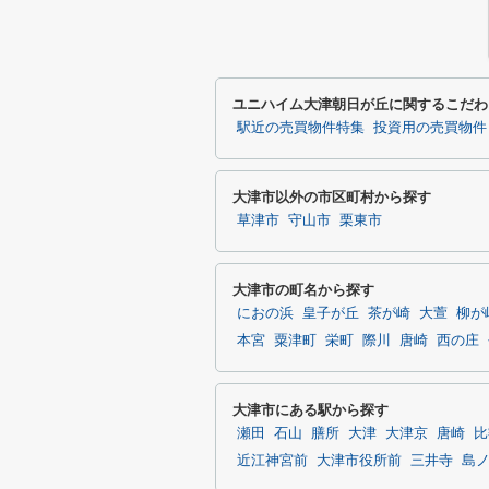
ユニハイム大津朝日が丘に関するこだわ
駅近の売買物件特集
投資用の売買物件
大津市以外の市区町村から探す
草津市
守山市
栗東市
大津市の町名から探す
におの浜
皇子が丘
茶が崎
大萱
柳が
本宮
粟津町
栄町
際川
唐崎
西の庄
大津市にある駅から探す
瀬田
石山
膳所
大津
大津京
唐崎
比
近江神宮前
大津市役所前
三井寺
島