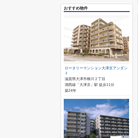
おすすめ物件
ロータリーマンション大津京アンダン
ト
滋賀県大津市柳川２丁目
湖西線「大津京」駅 徒歩11分
築24年