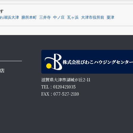
す
わ湖浜大津
膳所本町
三井寺
中ノ庄
瓦ヶ浜
大津市役所前
粟津
店
滋賀県大津市湖城が丘2-11
TEL：0120421035
FAX：077-527-2110