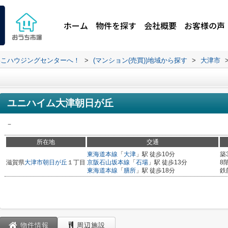
ホーム
物件を探す
会社概要
お客様の声
わこハウジングセンターへ！
>
(マンション(売買))地域から探す
>
大津市
ユニハイム大津朝日が丘
－
所在地
交通
東海道本線
「
大津
」駅 徒歩10分
築
滋賀県
大津市
朝日が丘
１丁目
京阪石山坂本線
「
石場
」駅 徒歩13分
8
東海道本線
「
膳所
」駅 徒歩18分
鉄
物件情報
周辺施設