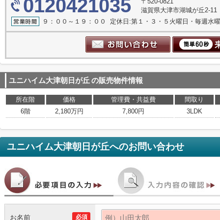
0120421035
〒520-0821
滋賀県大津市湖城が丘2-11
９：００～１９：００ 定休日:第１・３・５火曜日・毎週水
ユニハイム大津朝日が丘
の販売物件情報
所在階
価格
管理費・共益費
間取り
6階
2,180万円
7,800円
3LDK
ユニハイム大津朝日が丘
へのお問い合わせ
お名前
必須