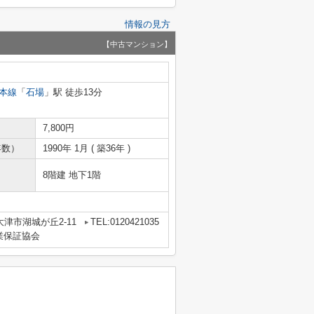
情報の見方
【中古マンション】
本線
「
石場
」駅 徒歩13分
7,800円
年数）
1990年 1月 ( 築36年 )
8階建 地下1階
津市湖城が丘2-11
TEL:0120421035
業保証協会