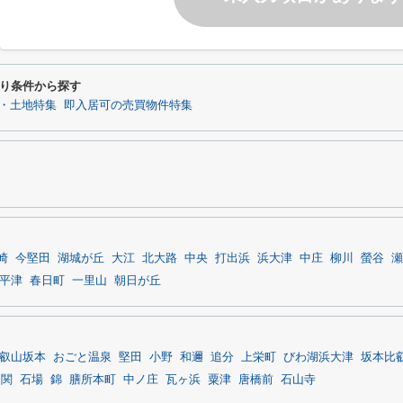
り条件から探す
・土地特集
即入居可の売買物件特集
崎
今堅田
湖城が丘
大江
北大路
中央
打出浜
浜大津
中庄
柳川
螢谷
瀬
平津
春日町
一里山
朝日が丘
叡山坂本
おごと温泉
堅田
小野
和邇
追分
上栄町
びわ湖浜大津
坂本比
ノ関
石場
錦
膳所本町
中ノ庄
瓦ヶ浜
粟津
唐橋前
石山寺