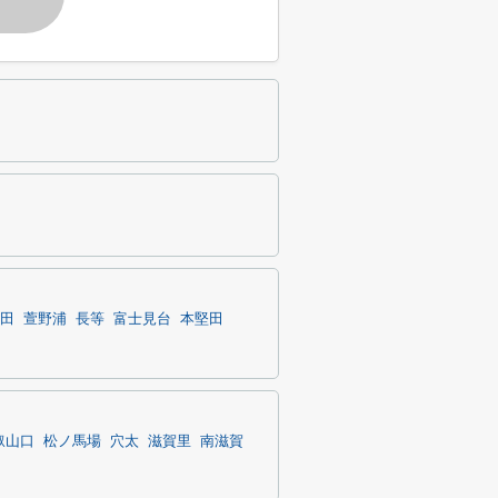
田
萱野浦
長等
富士見台
本堅田
叡山口
松ノ馬場
穴太
滋賀里
南滋賀