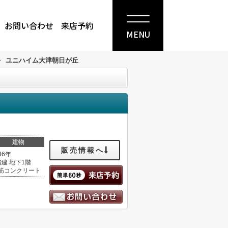
お問い合わせ
来店予約
MENU
>
ユニハイム大津朝日が丘
建物
販売情報へ
36年
階建 地下1階
筋コンクリート