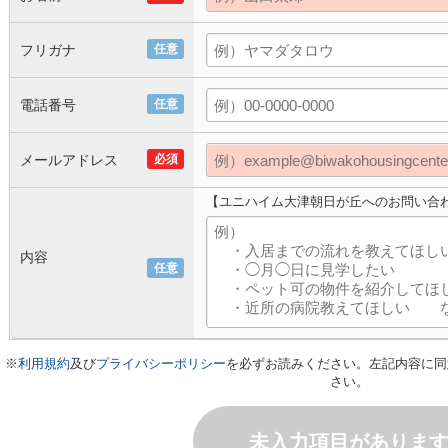
フリガナ
任意
電話番号
任意
メールアドレス
必須
【ユニハイム大津朝日が丘へのお問い合
内容
任意
※
利用規約
及び
プライバシーポリシー
を必ずお読みください。左記内容に同
さい。
未入力項目がありま