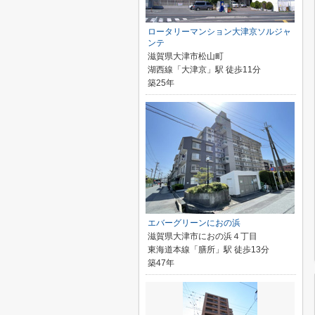
ロータリーマンション大津京ソルジャ
ンテ
滋賀県大津市松山町
湖西線「大津京」駅 徒歩11分
築25年
エバーグリーンにおの浜
滋賀県大津市におの浜４丁目
東海道本線「膳所」駅 徒歩13分
築47年