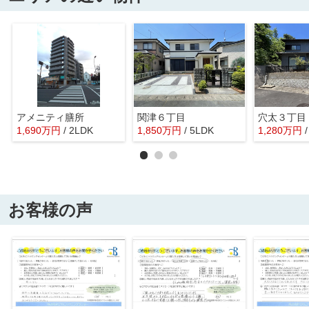
アメニティ膳所
関津６丁目
穴太３丁目
1,690
万
円
/ 2LDK
1,850
万
円
/ 5LDK
1,280
万
円
お客様の声