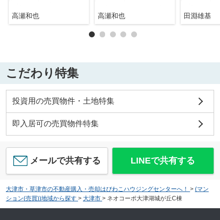
高瀬和也
高瀬和也
田淵雄基
こだわり特集
投資用の売買物件・土地特集
即入居可の売買物件特集
メールで共有する
LINEで共有する
大津市・草津市の不動産購入・売却はびわこハウジングセンターへ！
>
(マン
ション(売買))地域から探す
>
大津市
>
ネオコーポ大津湖城が丘C棟