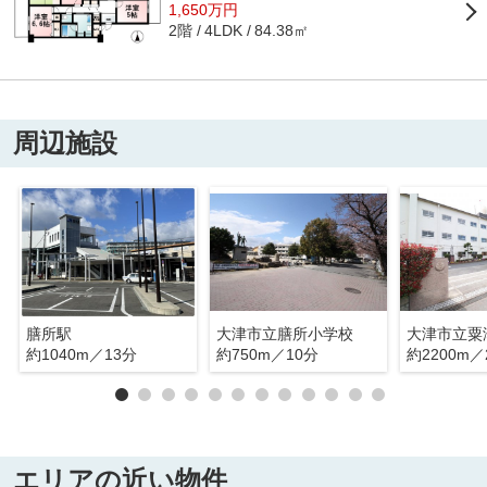
1,650万円
2階
84.38㎡
4LDK
周辺施設
膳所駅
大津市立膳所小学校
大津市立粟
約1040m／13分
約750m／10分
約2200m／
エリアの近い物件