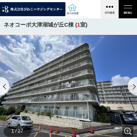
ネオコーポ大津湖城が丘C棟 (
1
室)
1 / 27