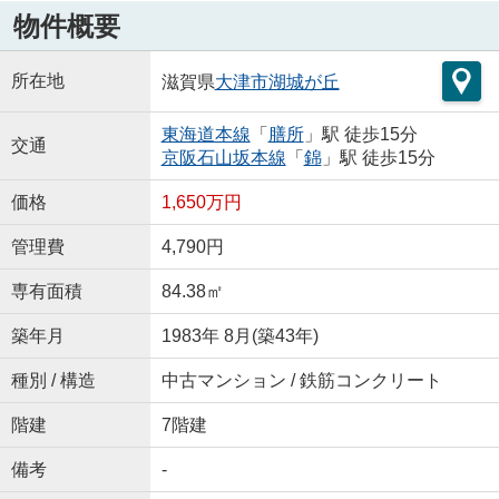
物件概要
所在地
滋賀県
大津市
湖城が丘
東海道本線
「
膳所
」駅 徒歩15分
交通
京阪石山坂本線
「
錦
」駅 徒歩15分
価格
1,650万円
管理費
4,790円
専有面積
84.38㎡
築年月
1983年 8月(築43年)
種別 / 構造
中古マンション / 鉄筋コンクリート
階建
7階建
備考
-