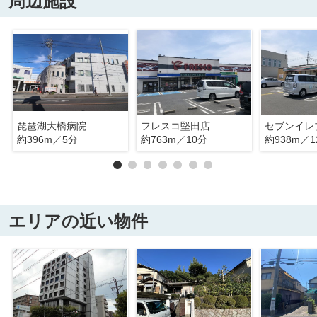
周辺施設
琵琶湖大橋病院
フレスコ堅田店
約396m／5分
約763m／10分
約938m／1
エリアの近い物件