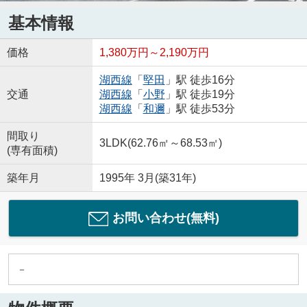
基本情報
価格
1,380万円～2,190万円
湖西線
「
堅田
」駅 徒歩16分
交通
湖西線
「
小野
」駅 徒歩19分
湖西線
「
和邇
」駅 徒歩53分
間取り
3LDK(62.76㎡～68.53㎡)
(専有面積)
築年月
1995年 3月(築31年)
お問い合わせ(無料)
－