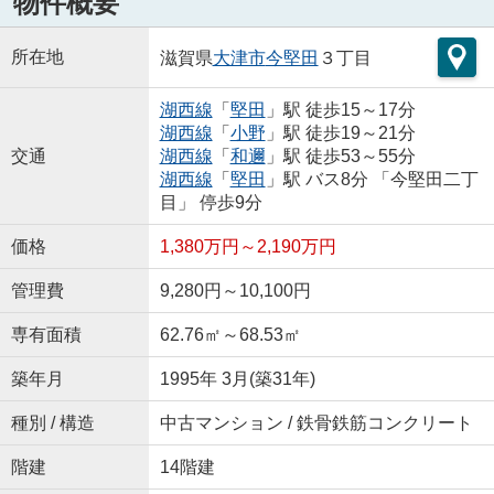
物件概要
所在地
滋賀県
大津市
今堅田
３丁目
湖西線
「
堅田
」駅 徒歩15～17分
湖西線
「
小野
」駅 徒歩19～21分
交通
湖西線
「
和邇
」駅 徒歩53～55分
湖西線
「
堅田
」駅 バス8分 「今堅田二丁
目」 停歩9分
価格
1,380万円～2,190万円
管理費
9,280円～10,100円
専有面積
62.76㎡～68.53㎡
築年月
1995年 3月(築31年)
種別 / 構造
中古マンション / 鉄骨鉄筋コンクリート
階建
14階建