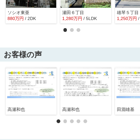
ソシオ東亜
瀬田６丁目
雄琴５丁目
880
万
円
/ 2DK
1,280
万
円
/ 5LDK
1,250
万
円
お客様の声
高瀬和也
高瀬和也
田淵雄基