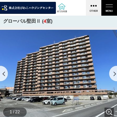
グローバル堅田Ⅱ (
4
室)
1 / 22