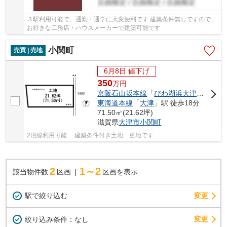
３駅利用可能で、通勤・通学に大変便利です 建築条件無しですので、
お好きな工務店・ハウスメーカーで建築可能です
小関町
売買 | 売地
6月8日 値下げ
350
万
円
京阪石山坂本線
「
びわ湖浜大津
」駅 徒歩
東海道本線
「
大津
」駅 徒歩18分
71.50㎡(21.62坪)
滋賀県
大津市
小関町
2沿線利用可能 建築条件付き土地 更地です
2
1～2
該当物件数
区画
区画を表示
駅で絞り込む
変更
変更
絞り込み条件：
なし