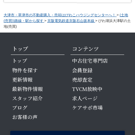
大津市・草津市の不動産購入・売却はびわこハウジングセンターへ！
>
(土地
(売買))路線・駅から探す
>
京阪電気鉄道京阪石山坂本線
>
びわ湖浜大津駅の土
地(売買)
トップ
コンテンツ
トップ
中古住宅専門店
物件を探す
会員登録
更新情報
売却査定
最新物件情報
TVCM放映中
スタッフ紹介
求人ページ
ブログ
ケアサポ市場
お客様の声