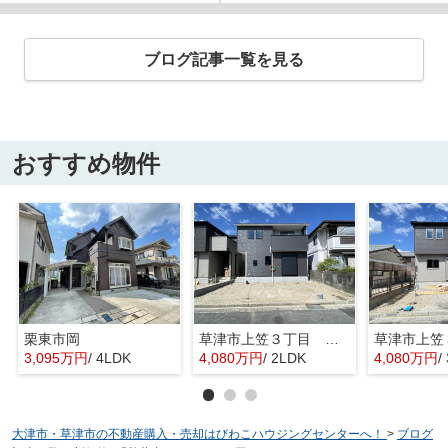
ブログ記事一覧を見る
おすすめ物件
栗東市岡
草津市上笠３丁目 分譲2区画2号棟
3,095万円
/ 4LDK
4,080万円
/ 2LDK
4,080万円
/
大津市・草津市の不動産購入・売却はびわこハウジングセンターへ！
>
ブログ