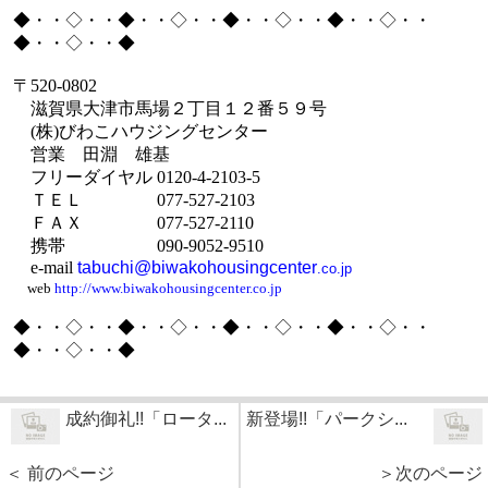
◆・・◇・・◆・・◇・・◆・・◇・・◆・・◇・・
◆・・◇・・◆
〒
520-0802
滋賀県大津市馬場２丁目１２番５９号
(
株
)
びわこハウジングセンター
営業 田淵 雄基
フリーダイヤル
0120-4-2103-5
ＴＥＬ
077-527-2103
ＦＡＸ
077-527-2110
携帯
090-9052-9510
e-mail
tabuchi@biwakohousingcenter
.co.jp
web
http://www.biwakohousingcenter.co.jp
◆・・◇・・◆・・◇・・◆・・◇・・◆・・◇・・
◆・・◇・・◆
成約御礼!!「ロータ...
新登場!!「パークシ...
＜ 前のページ
＞次のページ