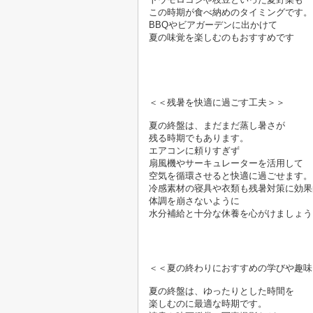
この時期が食べ納めのタイミングです。
BBQやビアガーデンに出かけて
夏の味覚を楽しむのもおすすめです
＜＜残暑を快適に過ごす工夫＞＞

夏の終盤は、まだまだ蒸し暑さが
残る時期でもあります。
エアコンに頼りすぎず
扇風機やサーキュレーターを活用して
空気を循環させると快適に過ごせます。
冷感素材の寝具や衣類も残暑対策に効果
体調を崩さないように
水分補給と十分な休養を心がけましょう。
＜＜夏の終わりにおすすめの学びや趣味
夏の終盤は、ゆったりとした時間を
楽しむのに最適な時期です。