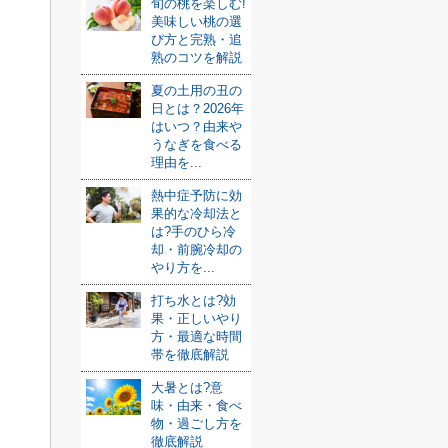
旬の桃を楽しむ!
美味しい桃の選
び方と完熟・追
熟のコツを解説
夏の土用の丑の
日とは？2026年
はいつ？由来や
うなぎを食べる
理由を...
熱中症予防に効
果的な冷却法と
は?手のひら冷
却・前腕冷却の
やり方を...
打ち水とは?効
果・正しいやり
方・最適な時間
帯を徹底解説
大暑とは?意
味・由来・食べ
物・過ごし方を
徹底解説