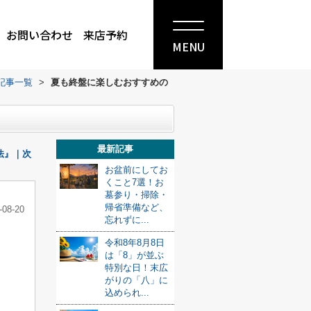
お問い合わせ
来店予約
MENU
記事一覧
>
夏も終盤に楽しむおすすめの
最新記事
法』｜次
お盆前にしてお
くこと7選！お
墓参り・掃除・
帰省準備など、
-08-20
忘れずに...
令和8年8月8日
は「8」が並ぶ
特別な日！末広
がりの「八」に
込められ...