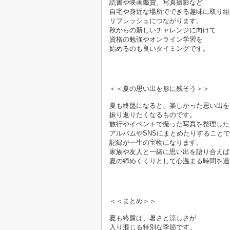
読書や映画鑑賞、写真撮影など
自宅や身近な場所でできる趣味に取り組
リフレッシュにつながります。
秋からの新しいチャレンジに向けて
資格の勉強やオンライン学習を
始めるのも良いタイミングです。

＜＜夏の思い出を形に残そう＞＞

夏も終盤になると、楽しかった思い出を
振り返りたくなるものです。
旅行やイベントで撮った写真を整理した
アルバムやSNSにまとめたりすることで
記録が一生の宝物になります。
家族や友人と一緒に思い出を語り合えば
夏の締めくくりとして心温まる時間を過
夏も終盤は、暑さと涼しさが
入り混じる特別な季節です。