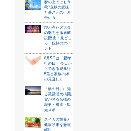
暦の上ではもう
秋?立秋の意味
と暑さとの付き
合い方
びわ湖花火大会
の魅力を徹底解
説|歴史・見どこ
ろ・観覧のポイ
ント
8月5日は「親孝
行の日」|今日か
らできる親孝行
5選と家族の絆
の見直し方
「橋の日」に知
る琵琶湖大橋|滋
賀が誇る名橋の
歴史・構造・観
光スポ...
スイカの栄養と
健康効果を徹底
解説