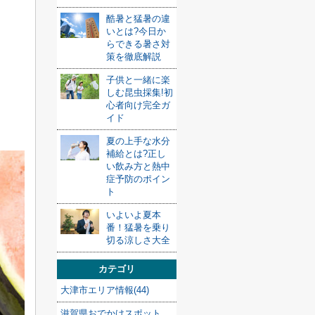
酷暑と猛暑の違
いとは?今日か
らできる暑さ対
策を徹底解説
子供と一緒に楽
しむ昆虫採集!初
心者向け完全ガ
イド
夏の上手な水分
補給とは?正し
い飲み方と熱中
症予防のポイン
ト
いよいよ夏本
番！猛暑を乗り
切る涼しさ大全
カテゴリ
大津市エリア情報(44)
滋賀県おでかけスポット