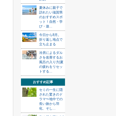
夏休みに親子で
訪れたい滋賀県
のおすすめスポ
ット！自然・学
び・遊...
今日から8月。
折り返し地点で
立ち止まる
冷房によるダル
さを改善するお
風呂の入り方|夏
の疲れをリセッ
トする...
おすすめ記事
セミの一生に隠
された驚きのド
ラマ〜地中での
長い旅から羽
化、そし...