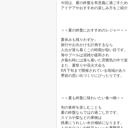
今回は、夏の終盤を有意義に過ごすため
アイデアやおすすめの楽しみ方をご紹介
＜＜夏の終盤におすすめのレジャー＞＞

夏休みも残りわずか。
旅行やお出かけを計画するなら
人出が落ち着くこの時期が狙い目です。
海やプールは混雑が緩和され
夕暮れ時には落ち着いた雰囲気の中で楽
また、夏祭りや花火大会も
8
月下旬まで開催されている地域があり
季節の思い出づくりにぴったりです。
＜＜夏も終盤に味わいたい食べ物＞＞

旬の食材を楽しむことも
夏の終盤ならではの過ごし方です。
スイカや梨などの果物は
残暑にうれしい水分補給になります。
トウモロコシや枝豆といった夏野菜も