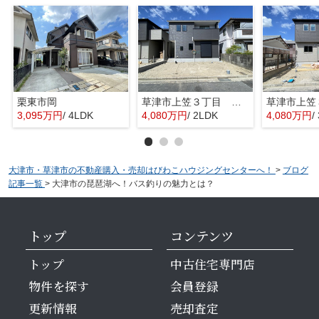
栗東市岡
草津市上笠３丁目 分譲2区画2号棟
3,095万円
/ 4LDK
4,080万円
/ 2LDK
4,080万円
/
大津市・草津市の不動産購入・売却はびわこハウジングセンターへ！
>
ブログ
記事一覧
>
大津市の琵琶湖へ！バス釣りの魅力とは？
トップ
コンテンツ
トップ
中古住宅専門店
物件を探す
会員登録
更新情報
売却査定