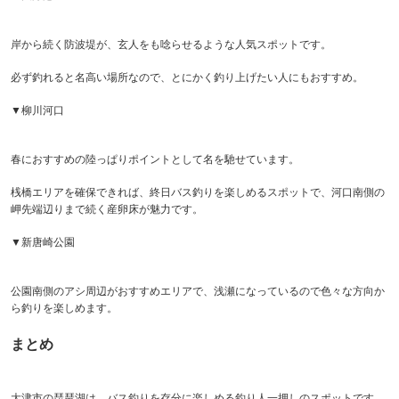
岸から続く防波堤が、玄人をも唸らせるような人気スポットです。
必ず釣れると名高い場所なので、とにかく釣り上げたい人にもおすすめ。
▼柳川河口
春におすすめの陸っぱりポイントとして名を馳せています。
桟橋エリアを確保できれば、終日バス釣りを楽しめるスポットで、河口南側の
岬先端辺りまで続く産卵床が魅力です。
▼新唐崎公園
公園南側のアシ周辺がおすすめエリアで、浅瀬になっているので色々な方向か
ら釣りを楽しめます。
まとめ
大津市の琵琶湖は、バス釣りを存分に楽しめる釣り人一押しのスポットです。