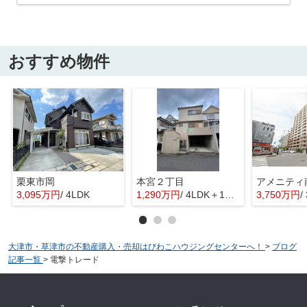
おすすめ物件
栗東市岡
本宮２丁目
3,095万円
/ 4LDK
1,290万円
/ 4LDK＋1S(納戸)
3,750万円
/
大津市・草津市の不動産購入・売却はびわこハウジングセンターへ！
>
ブログ
記事一覧
>
電撃トレード