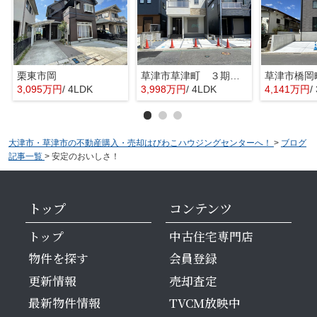
栗東市岡
草津市草津町 ３期１号地
3,095万円
/ 4LDK
3,998万円
/ 4LDK
4,141万円
/
大津市・草津市の不動産購入・売却はびわこハウジングセンターへ！
>
ブログ
記事一覧
>
安定のおいしさ！
トップ
コンテンツ
トップ
中古住宅専門店
物件を探す
会員登録
更新情報
売却査定
最新物件情報
TVCM放映中