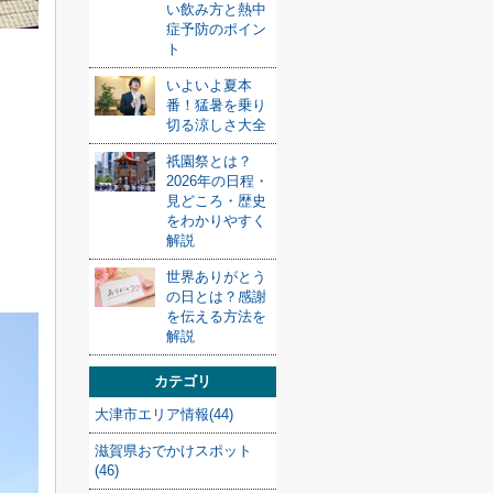
い飲み方と熱中
症予防のポイン
ト
いよいよ夏本
番！猛暑を乗り
切る涼しさ大全
祇園祭とは？
2026年の日程・
見どころ・歴史
をわかりやすく
解説
世界ありがとう
の日とは？感謝
を伝える方法を
解説
カテゴリ
大津市エリア情報(44)
滋賀県おでかけスポット
(46)