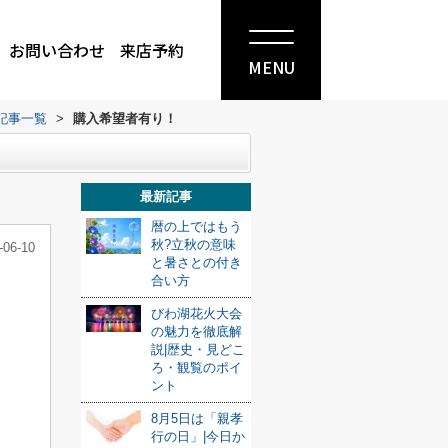
お問い合わせ
来店予約
MENU
記事一覧
>
購入希望者有り！
最新記事
暦の上ではもう
秋?立秋の意味
-06-10
と暑さとの付き
合い方
びわ湖花火大会
の魅力を徹底解
説|歴史・見どこ
ろ・観覧のポイ
ント
8月5日は「親孝
行の日」|今日か