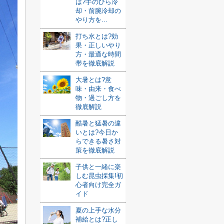
は?手のひら冷
却・前腕冷却の
やり方を...
打ち水とは?効
果・正しいやり
方・最適な時間
帯を徹底解説
大暑とは?意
味・由来・食べ
物・過ごし方を
徹底解説
酷暑と猛暑の違
いとは?今日か
らできる暑さ対
策を徹底解説
子供と一緒に楽
しむ昆虫採集!初
心者向け完全ガ
イド
夏の上手な水分
補給とは?正し