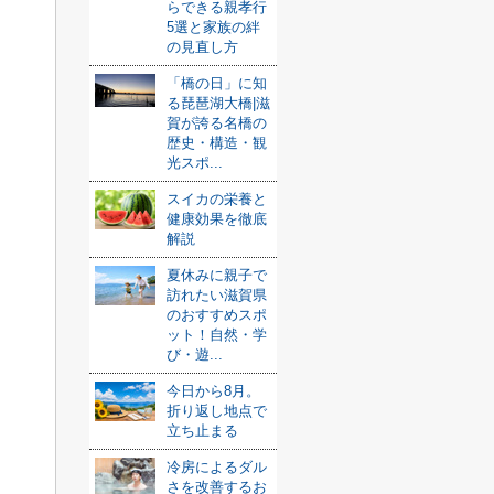
らできる親孝行
5選と家族の絆
の見直し方
「橋の日」に知
る琵琶湖大橋|滋
賀が誇る名橋の
歴史・構造・観
光スポ...
スイカの栄養と
健康効果を徹底
解説
夏休みに親子で
訪れたい滋賀県
のおすすめスポ
ット！自然・学
び・遊...
今日から8月。
折り返し地点で
立ち止まる
冷房によるダル
さを改善するお