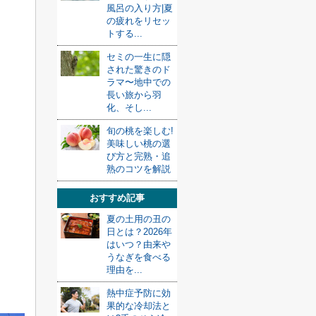
風呂の入り方|夏
の疲れをリセッ
トする...
セミの一生に隠
された驚きのド
ラマ〜地中での
長い旅から羽
化、そし...
旬の桃を楽しむ!
美味しい桃の選
び方と完熟・追
熟のコツを解説
おすすめ記事
夏の土用の丑の
日とは？2026年
はいつ？由来や
うなぎを食べる
理由を...
熱中症予防に効
果的な冷却法と