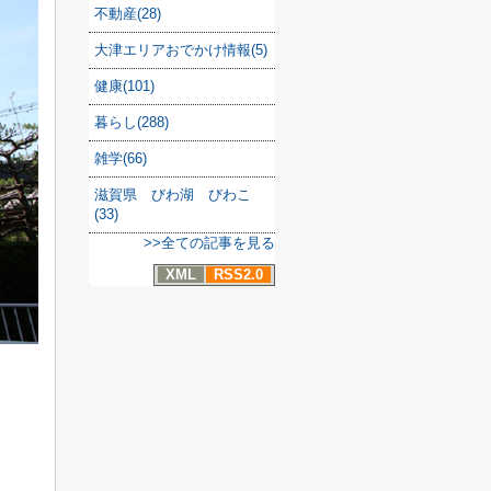
不動産(28)
大津エリアおでかけ情報(5)
健康(101)
暮らし(288)
雑学(66)
滋賀県 びわ湖 びわこ
(33)
>>全ての記事を見る
XML
RSS2.0