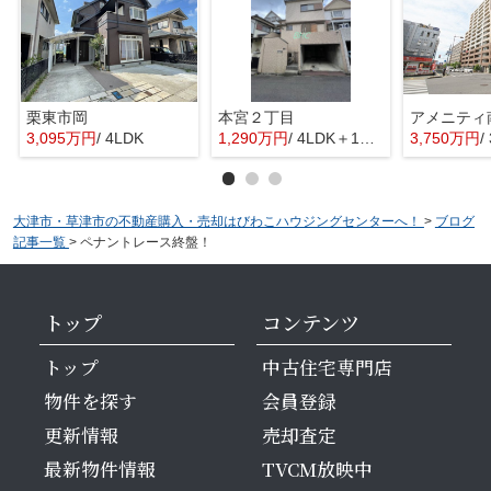
栗東市岡
本宮２丁目
3,095万円
/ 4LDK
1,290万円
/ 4LDK＋1S(納戸)
3,750万円
/
大津市・草津市の不動産購入・売却はびわこハウジングセンターへ！
>
ブログ
記事一覧
>
ペナントレース終盤！
トップ
コンテンツ
トップ
中古住宅専門店
物件を探す
会員登録
更新情報
売却査定
最新物件情報
TVCM放映中